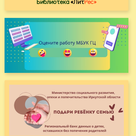
Библиотека
«Лит
Рес»