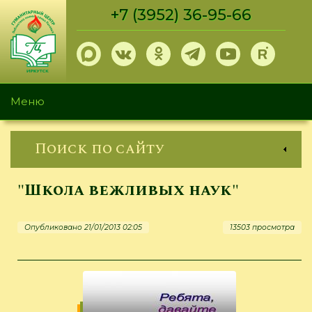
Перейти
+7 (3952) 36-95-66
к
основному
содержанию
Меню
Поиск по сайту
"Школа вежливых наук"
Опубликовано 21/01/2013 02:05
13503 просмотра