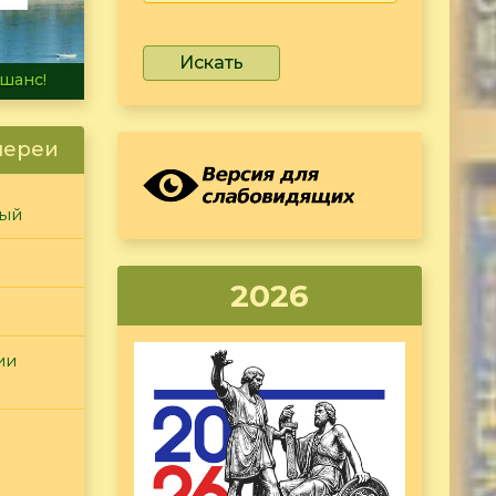
Искать
не тонет
лереи
ный
2026
ии