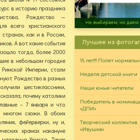
курс в историю праздника
ристова. Рождество —
В огне не горит, в воде 
для всего христианского
 странах, как и в России,
Лучшее из фотога
иков. А вот какие события
изошло тогда, более 2000
дшие в небольшом городке
15 лет!!! Полет нормаль
 Римской Империи, стали
Неделя детской книги
днуют Рождество в разных
лучили шестиклассники,
Наши юные читатели
сказала, почему католики
Победитель в номинац
лавные – 7 января и что
«ДПИ»
 многом схожи. В обоих
ляния, фейерверки, ну и,
Творческий коллектив
«Ивушка»
ических храмах накануне
 младенца Христа. Такая