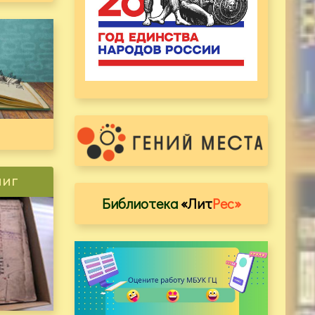
ниг
Библиотека
«Лит
Рес»