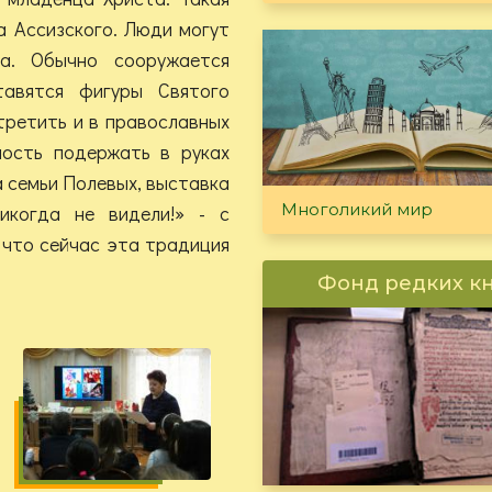
а Ассизского. Люди могут
са. Обычно сооружается
тавятся фигуры Святого
третить и в православных
ость подержать в руках
 семьи Полевых, выставка
Многоликий мир
икогда не видели!» - с
 что сейчас эта традиция
Фонд редких к