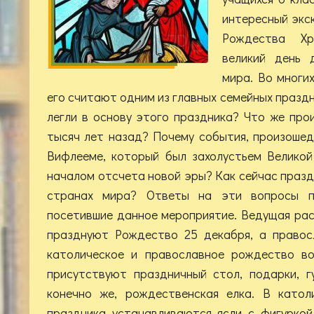
интересный экс
Рождества Х
великий день 
мира. Во многих
его считают одним из главных семейных праздн
легли в основу этого праздника? Что же про
тысяч лет назад? Почему события, произоше
Вифлееме, который был захолустьем Великой
началом отсчета новой эры? Как сейчас праз
странах мира? Ответы на эти вопросы по
посетившие данное мероприятие. Ведущая рас
празднуют Рождество 25 декабря, а правос
католическое и православное рождество во
присутствуют праздничный стол, подарки, гу
конечно же, рождественская елка. В катол
праздника устанавливаются ясли с фигуркой