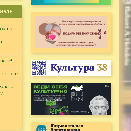
иалы
ок на
а
шанс!
 не тонет
«Ключ»
ду