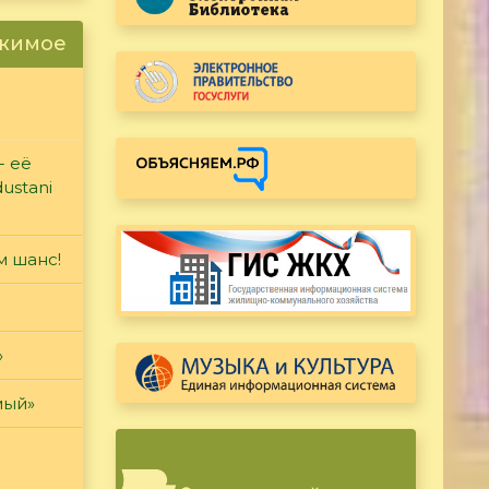
ржимое
- её
ustani
м шанс!
»
мый»