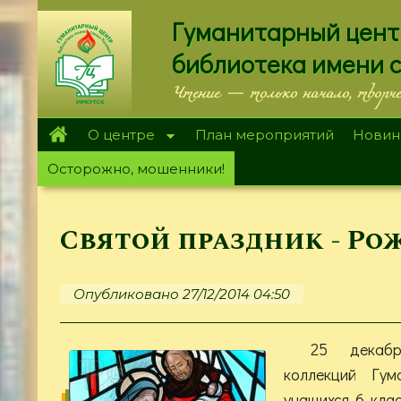
Перейти
Гуманитарный цент
к
основному
библиотека имени 
содержанию
Чтение — только начало, творч
О центре
План мероприятий
Новин
Осторожно, мошенники!
Святой праздник - Ро
Опубликовано 27/12/2014 04:50
25 декаб
коллекций Гум
учащихся 6 кла