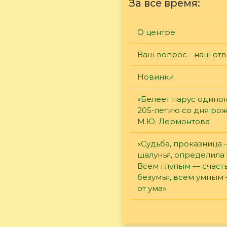
За все время:
О центре
Ваш вопрос - наш отв
Новинки
«Белеет парус одинок
205-летию со дня ро
М.Ю. Лермонтова
«Судьба, проказница
шалунья, определила 
Всем глупым — счасть
безумья, всем умным
от ума»