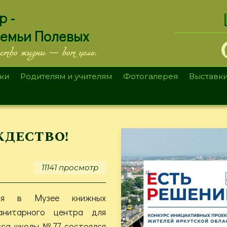
.
р -
семьи Полевых
ество жизни — вот цель.
ки
Родителям и учителям
Фотогалерея
Выставк
ждество!
11141 просмотр
ря в Музее книжных
анитарного центра для
сса школы №77 состоялся