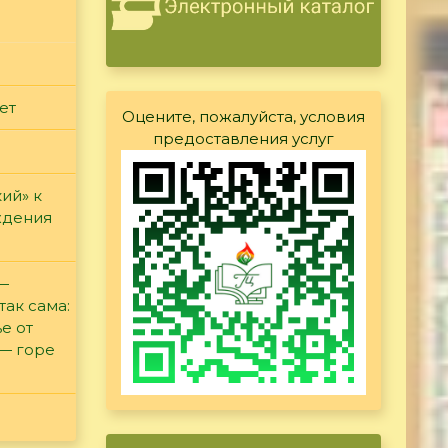
ет
Оцените, пожалуйста, условия
предоставления услуг
ий» к
ждения
 —
так сама:
е от
 — горе