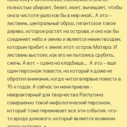
полностью убирает, белит, моет, вычищает, чтобы
она в чистоте ушла как бы в мир иной… А это –
листвень, центральный образ, гигантское такое
дерево, которое растет на острове, и оно как бы
соединяет небо и землю и является неким гвоздем,
которым прибит к земле этот остров Матера. И
листвень выстоял, как его ни пытались срубить,
сжечь. А вот – сцена на кладбище…. А это – еще
один персонаж повести, на который я даже не
обратил внимания, когда читал впервые повесть в
70-х годах. А сейчас он меня привлек -
нехарактерный для творчества Распутина
совершенно такой мифологический персонаж,
который тоже переживает все эти события, что-
то вроде домового, который является хозяином
этого острова…».