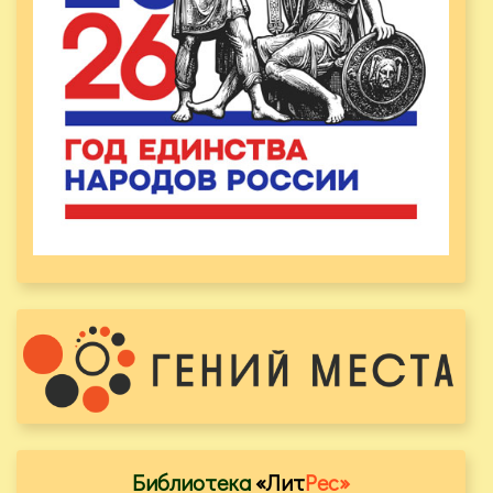
Библиотека
«Лит
Рес»