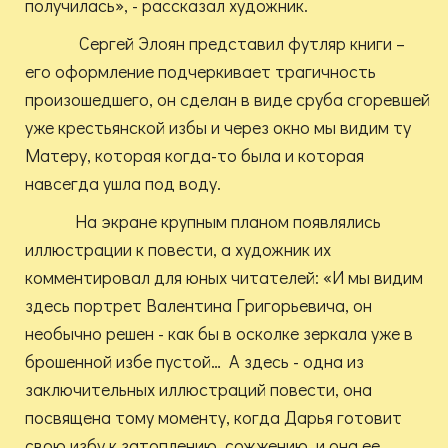
получилась», - рассказал художник.
Сергей Элоян представил футляр книги –
его оформление подчеркивает трагичность
произошедшего, он сделан в виде сруба сгоревшей
уже крестьянской избы и через окно мы видим ту
Матеру, которая когда-то была и которая
навсегда ушла под воду.
На экране крупным планом появлялись
иллюстрации к повести, а художник их
комментировал для юных читателей: «И мы видим
здесь портрет Валентина Григорьевича, он
необычно решен - как бы в осколке зеркала уже в
брошенной избе пустой… А здесь - одна из
заключительных иллюстраций повести, она
посвящена тому моменту, когда Дарья готовит
свою избу к затоплению, сожжению, и она ее