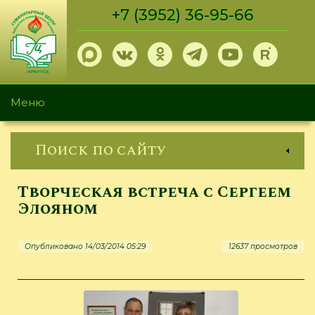
Перейти
+7 (3952) 36-95-66
к
основному
содержанию
Меню
Поиск по сайту
Творческая встреча с Сергеем
Элояном
Опубликовано 14/03/2014 05:29
12637 просмотров