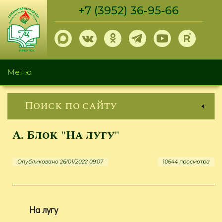
Перейти
+7 (3952) 36-95-66
к
основному
содержанию
Меню
Поиск по сайту
А. Блок "На лугу"
Опубликовано 26/01/2022 09:07
10644 просмотра
На лугу