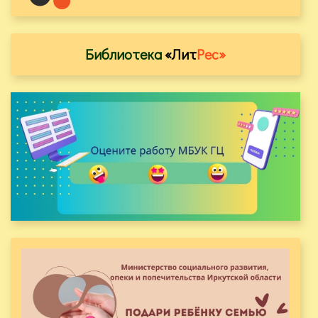
Библиотека
«Лит
Рес»