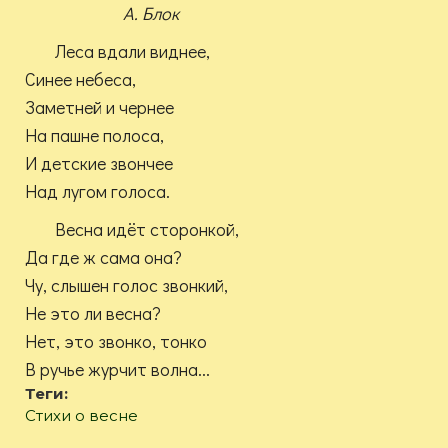
А. Блок
Леса вдали виднее,
Синее небеса,
Заметней и чернее
На пашне полоса,
И детские звончее
Над лугом голоса.
Весна идёт сторонкой,
Да где ж сама она?
Чу, слышен голос звонкий,
Не это ли весна?
Нет, это звонко, тонко
В ручье журчит волна...
Теги:
Стихи о весне