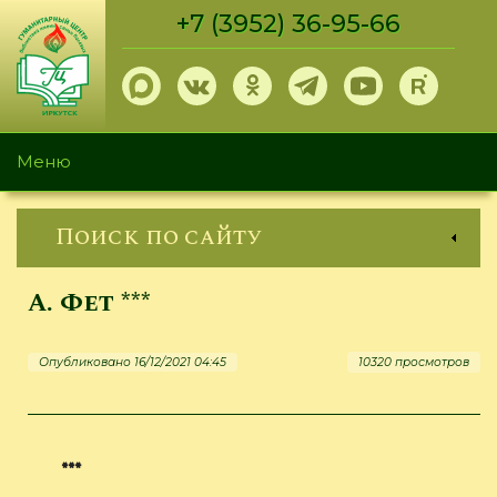
Перейти
+7 (3952) 36-95-66
к
основному
содержанию
Меню
Поиск по сайту
А. Фет ***
Опубликовано 16/12/2021 04:45
10320 просмотров
***