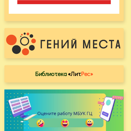
Библиотека
«Лит
Рес»