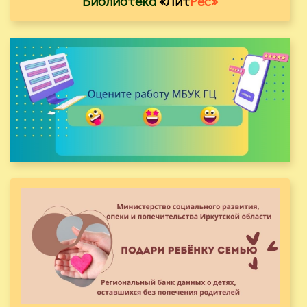
Библиотека
«Лит
Рес»