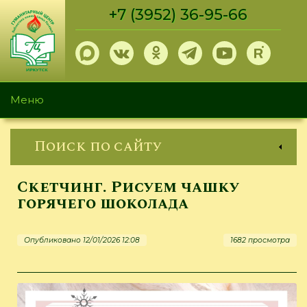
Перейти
+7 (3952) 36-95-66
к
основному
содержанию
Меню
Поиск по сайту
Скетчинг. Рисуем чашку
горячего шоколада
Опубликовано 12/01/2026 12:08
1682 просмотра