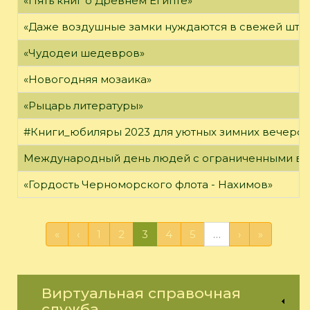
«Пять книг о Древнем Египте»
«Даже воздушные замки нуждаются в свежей штук
«Чудодеи шедевров»
«Новогодняя мозаика»
«Рыцарь литературы»
#Книги_юбиляры 2023 для уютных зимних вечеро
Международный день людей с ограниченными в
«Гордость Черноморского флота - Нахимов»
«
‹
1
2
3
4
5
…
›
»
Виртуальная справочная
служба