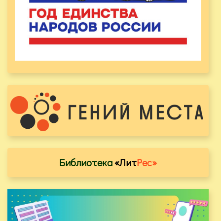
Библиотека
«Лит
Рес»