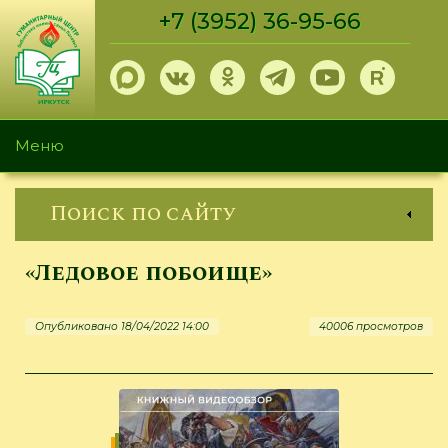
Перейти
+7 (3952) 36-95-66
к
основному
содержанию
Меню
Поиск по сайту
«Ледовое побоище»
Опубликовано 18/04/2022 14:00
40006 просмотров