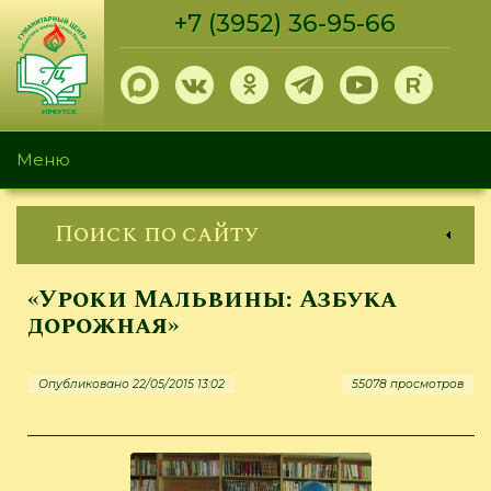
Перейти
+7 (3952) 36-95-66
к
основному
содержанию
Меню
Поиск по сайту
«Уроки Мальвины: Азбука
дорожная»
Опубликовано 22/05/2015 13:02
55078 просмотров