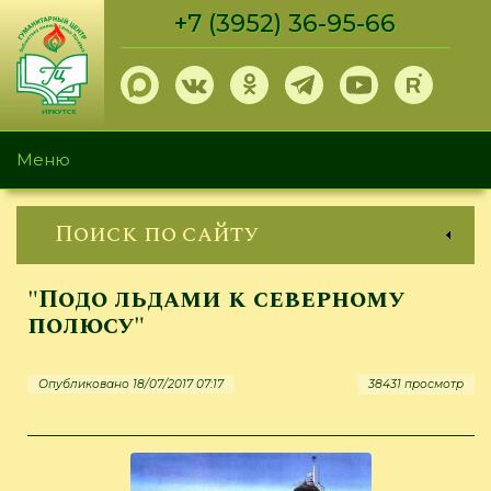
Перейти
+7 (3952) 36-95-66
к
основному
содержанию
Меню
Поиск по сайту
"Подо льдами к северному
полюсу"
Опубликовано 18/07/2017 07:17
38431 просмотр