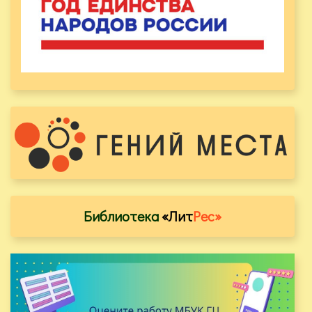
Библиотека
«Лит
Рес»