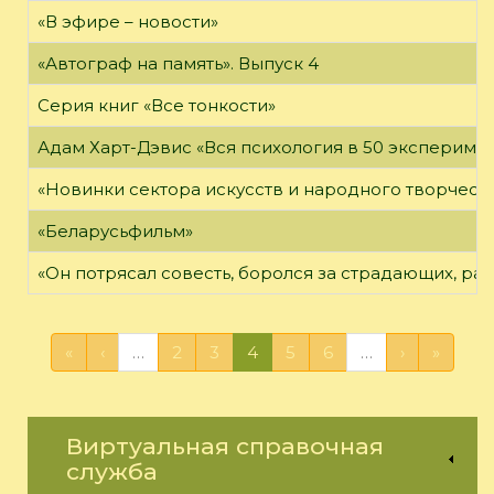
«В эфире – новости»
«Автограф на память». Выпуск 4
Серия книг «Все тонкости»
Адам Харт-Дэвис «Вся психология в 50 эксперимен
«Новинки сектора искусств и народного творчест
«Беларусьфильм»
«Он потрясал совесть, боролся за страдающих, ра
«
‹
…
2
3
4
5
6
…
›
»
Виртуальная справочная
служба