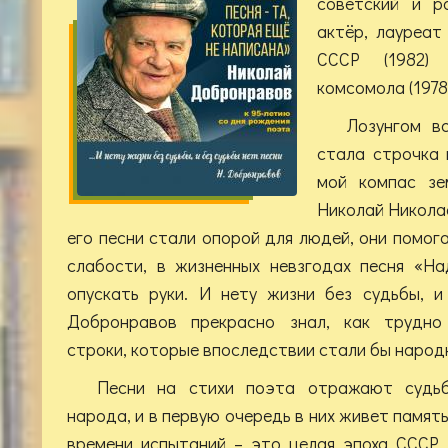
советский и ро
актёр, лауреат
СССР (1982)
комсомола (1978)
Лозунгом в
стала строчка 
мой компас зе
Николай Николае
его песни стали опорой для людей, они помог
слабости, в жизненных невзгодах песня «Н
опускать руки. И нету жизни без судьбы, и
Добронравов прекрасно знал, как трудно
строки, которые впоследствии стали бы народ
Песни на стихи поэта отражают судьб
народа, и в первую очередь в них живет память
времени испытаний – это целая эпоха СССР.