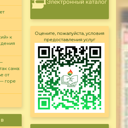
ет
Оцените, пожалуйста, условия
ий» к
предоставления услуг
ждения
 —
так сама:
е от
 — горе
ив