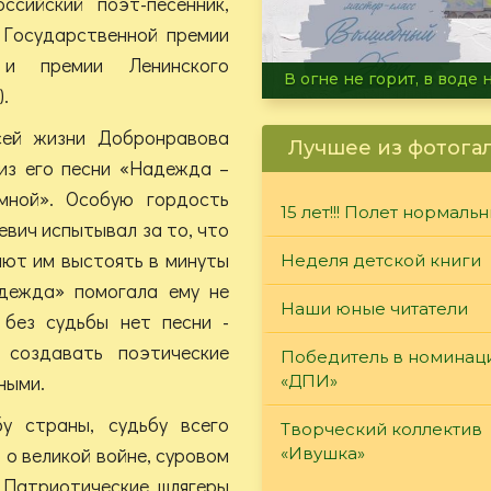
ссийский поэт-песенник,
 Государственной премии
 и премии Ленинского
Летние турниры Warh
.
сей жизни Добронравова
Лучшее из фотога
из его песни «Надежда –
мной». Особую гордость
15 лет!!! Полет нормаль
вич испытывал за то, что
ают им выстоять в минуты
Неделя детской книги
адежда» помогала ему не
Наши юные читатели
 без судьбы нет песни -
 создавать поэтические
Победитель в номинац
ными.
«ДПИ»
у страны, судьбу всего
Творческий коллектив
 о великой войне, суровом
«Ивушка»
 Патриотические шлягеры