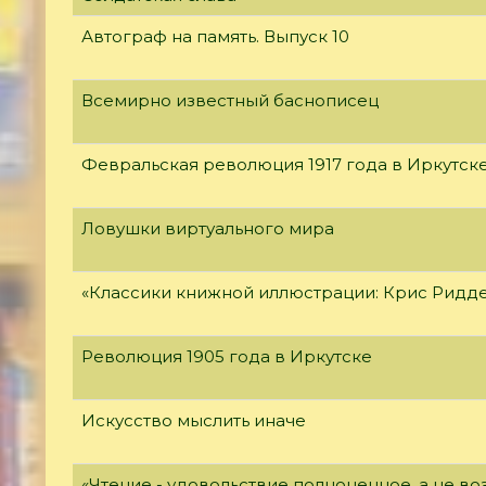
Автограф на память. Выпуск 10
Всемирно известный баснописец
Февральская революция 1917 года в Иркутск
Ловушки виртуального мира
«Классики книжной иллюстрации: Крис Ридд
Революция 1905 года в Иркутске
Искусство мыслить иначе
«Чтение - удовольствие полноценное, а не 