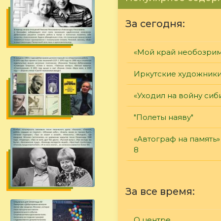
За сегодня:
«Мой край необозри
Иркутские художник
«Уходил на войну сиб
"Полеты наяву"
«Автограф на память»
8
За все время:
О центре