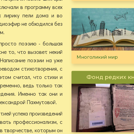
ключали в программу всех
х лирику пели дома и во
адиоэфир не обходился без
м.
 просто поэзию - большая
сне то, что вызовет некий
Многоликий мир
 Написание поэзии на уже
реводом стихотворения, с
этом считал, что стихи и
Фонд редких к
ременно, ведь только так
дения. Именно так они и
лександрой Пахмутовой.
нтией успеха произведений
вать профессионализм, с
 в творчестве, которым он