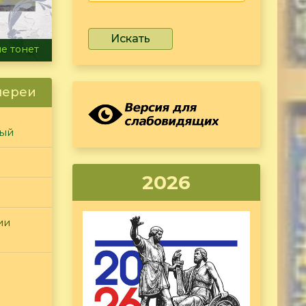
Искать
ammer
лереи
ный
2026
ии