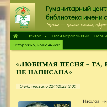
Перейти
Гуманитарный цент
к
основному
библиотека имени 
содержанию
Чтение — только начало, творч
О центре
План мероприятий
Новин
Осторожно, мошенники!
«Любимая песня – та,
не написана»
Опубликовано 22/11/2023 12:00
Николай Ни