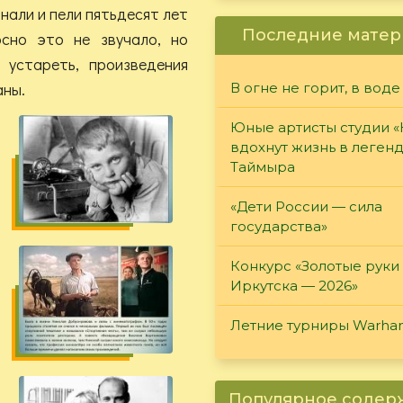
знали и пели пятьдесят лет
Последние матер
сно это не звучало, но
устареть, произведения
аны.
В огне не горит, в воде
Юные артисты студии 
вдохнут жизнь в леген
Таймыра
«Дети России — сила
государства»
Конкурс «Золотые руки
Иркутска — 2026»
Летние турниры Warh
Популярное соде