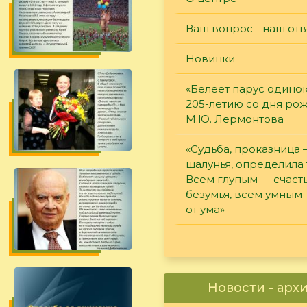
Ваш вопрос - наш отв
Новинки
«Белеет парус одинок
205-летию со дня ро
М.Ю. Лермонтова
«Судьба, проказница
шалунья, определила 
Всем глупым — счасть
безумья, всем умным
от ума»
Новости - арх