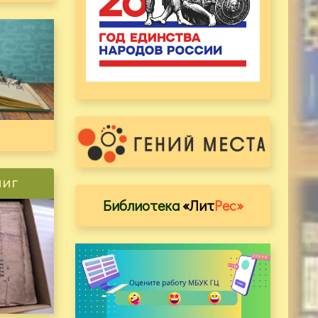
ниг
Библиотека
«Лит
Рес»