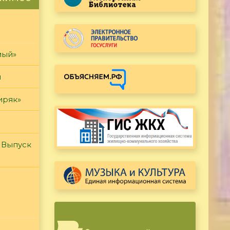
мый»
и
иряк»
 Выпуск