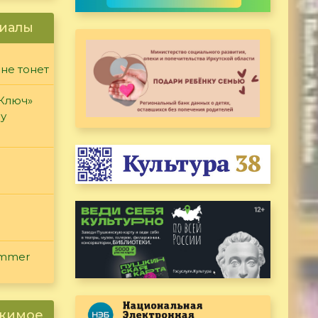
иалы
 не тонет
«Ключ»
ду
ammer
ржимое