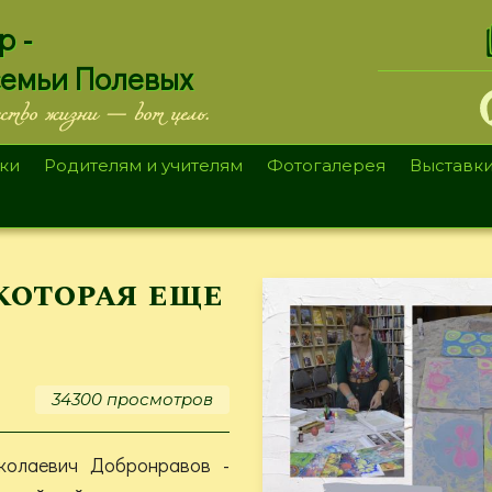
.
р -
семьи Полевых
ество жизни — вот цель.
ки
Родителям и учителям
Фотогалерея
Выставк
 которая еще
34300 просмотров
колаевич Добронравов -