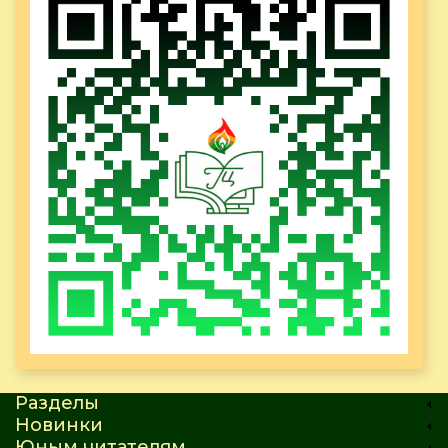
Разделы
Новинки
Юным читателям