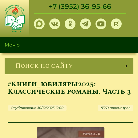
Перейти
+7 (3952) 36-95-66
к
основному
содержанию
Меню
Поиск по сайту
#Книги_юбиляры2025:
Классические романы. Часть 3
Опубликовано 30/12/2025 12:00
9360 просмотров