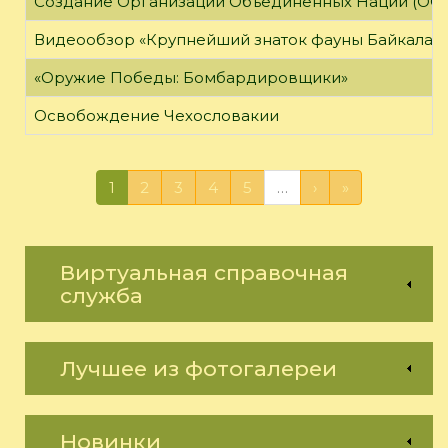
Создание Организации Объединённых Наций (ОО
Видеообзор «Крупнейший знаток фауны Байкала»
«Оружие Победы: Бомбардировщики»
Освобождение Чехословакии
1
2
3
4
5
…
›
»
Виртуальная справочная
служба
Лучшее из фотогалереи
Новинки