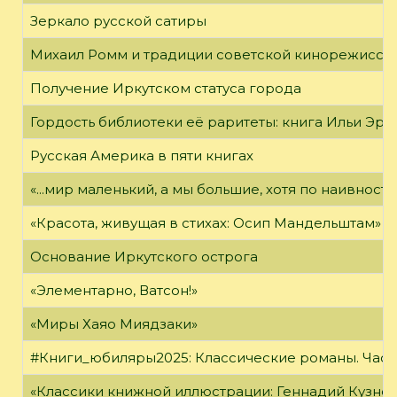
Зеркало русской сатиры
Михаил Ромм и традиции советской кинорежиссу
Получение Иркутском статуса города
Гордость библиотеки её раритеты: книга Ильи Эрен
Русская Америка в пяти книгах
«...мир маленький, а мы большие, хотя по наивност
«Красота, живущая в стихах: Осип Мандельштам»
Основание Иркутского острога
«Элементарно, Ватсон!»
«Миры Хаяо Миядзаки»
#Книги_юбиляры2025: Классические романы. Часть
«Классики книжной иллюстрации: Геннадий Кузне