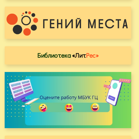
Библиотека
«Лит
Рес»