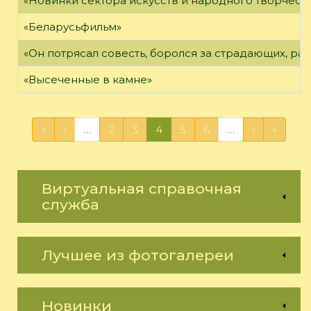
«Новинки сектора искусств и народного творчест
«Беларусьфильм»
«Он потрясал совесть, боролся за страдающих, ра
«Высеченные в камне»
«
‹
…
2
3
4
5
6
…
›
»
Виртуальная справочная
служба
Лучшее из фотогалереи
Новинки