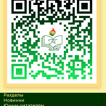
Разделы
Новинки
Юным читателям