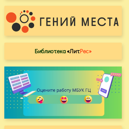
Библиотека
«Лит
Рес»