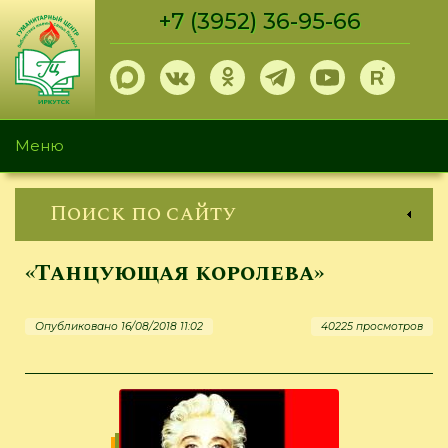
Перейти
+7 (3952) 36-95-66
к
основному
содержанию
Меню
Поиск по сайту
«Танцующая королева»
Опубликовано 16/08/2018 11:02
40225 просмотров