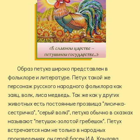
Образ петуха широко представлен в
фольклоре и литературе. Петух такой же
персонаж русского народного фольклора как
заяц, волк, лиса медведь. Так же как у других
животных есть постоянные прозвища "лисичка-
сестричка", "серый волк)", петуха обычно в сказках
называют "петушок-золотой гребешок". Петух
встречается нам не только в народных
произведениях, он герой басен И.А. Крылова,