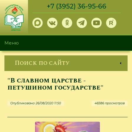
Перейти
+7 (3952) 36-95-66
к
основному
содержанию
Меню
Поиск по сайту
"В славном царстве -
петушином государстве"
Опубликовано 26/08/2020 11:50
46586 просмотров