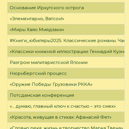
Основание Иркутского острога
«Элементарно, Ватсон!»
«Миры Хаяо Миядзаки»
#Книги_юбиляры2025: Классические романы. Часть
«Классики книжной иллюстрации: Геннадий Кузне
Разгром милитаристской Японии
Нюрнбергский процесс
«Оружие Победы: Грузовики РККА»
Потсдамская конференция
«... думаю, главный ключ к счастью – это смех»
«Красота, живущая в стихах: Афанасий Фет»
«Словно река: жизнь и творчество Марка Твена»