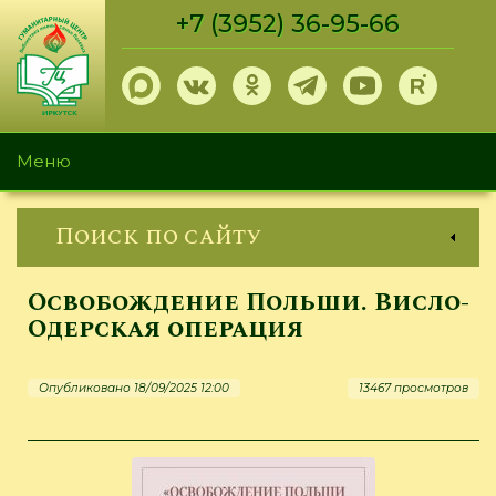
Перейти
+7 (3952) 36-95-66
к
основному
содержанию
Меню
Поиск по сайту
Освобождение Польши. Висло-
Одерская операция
Опубликовано 18/09/2025 12:00
13467 просмотров