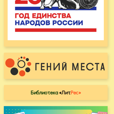
Библиотека
«Лит
Рес»