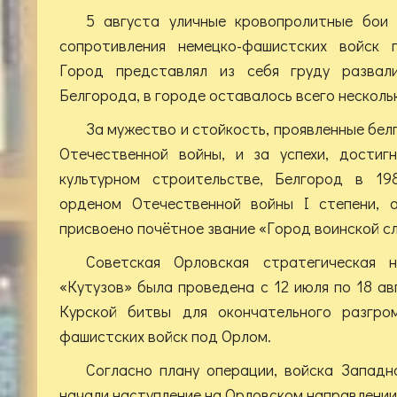
5 августа уличные кровопролитные бои
сопротивления немецко-фашистских войск 
Город представлял из себя груду развал
Белгорода, в городе оставалось всего несколь
За мужество и стойкость, проявленные бел
Отечественной войны, и за успехи, достиг
культурном строительстве, Белгород в 1
орденом Отечественной войны I степени, 
присвоено почётное звание «Город воинской с
Советская Орловская стратегическая н
«Кутузов» была проведена с 12 июля по 18 ав
Курской битвы для окончательного разгром
фашистских войск под Орлом.
Согласно плану операции, войска Западн
начали наступление на Орловском направлении