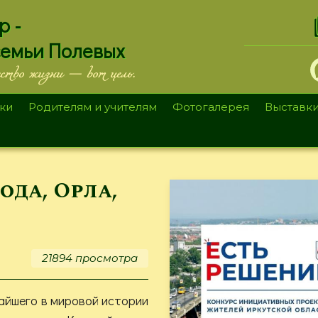
.
р -
семьи Полевых
ество жизни — вот цель.
ки
Родителям и учителям
Фотогалерея
Выставк
да, Орла,
21894 просмотра
айшего в мировой истории