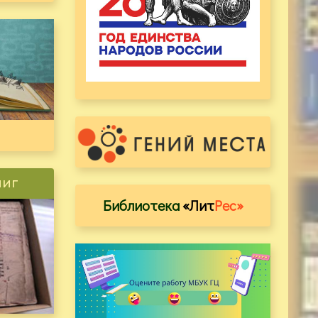
ниг
Библиотека
«Лит
Рес»