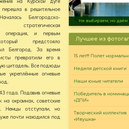
жения на Курской дуге
 перешла в решительное
Началась Белгородско-
В огне не горит, в воде 
я стратегическая
ая операция, и первым
Лучшее из фотога
оторый предстояло
ыл Белгород. За время
15 лет!!! Полет нормаль
исты превратили его в
ую цитадель. Все подходы
Неделя детской книги
ые укреплённые огневые
род.
Наши юные читатели
43 года. Подавив огневые
Победитель в номинац
к на окраинах, советские
«ДПИ»
. Немцы отступали, но
Творческий коллектив
 уже почти находился под
«Ивушка»