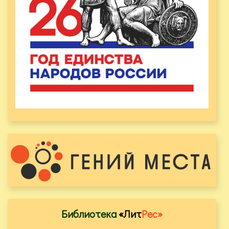
Библиотека
«Лит
Рес»