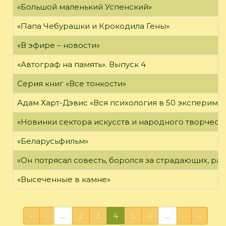
«Большой маленький Успенский»
«Папа Чебурашки и Крокодила Гены»
«В эфире – новости»
«Автограф на память». Выпуск 4
Серия книг «Все тонкости»
Адам Харт-Дэвис «Вся психология в 50 эксперимен
«Новинки сектора искусств и народного творчест
«Беларусьфильм»
«Он потрясал совесть, боролся за страдающих, ра
«Высеченные в камне»
«
‹
…
2
3
4
5
6
…
›
»