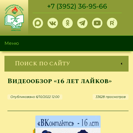
Перейти
+7 (3952) 36-95-66
к
основному
содержанию
Меню
Поиск по сайту
Видеообзор «16 лет лайков»
Опубликовано 6/10/2022 12:00
33628 просмотров