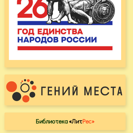
Библиотека
«Лит
Рес»