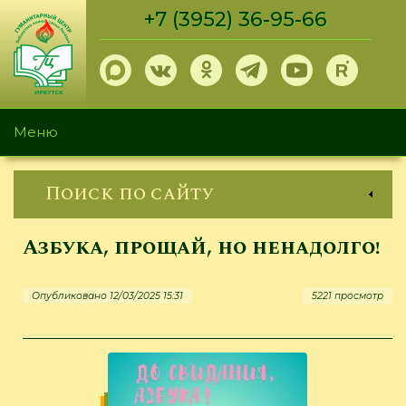
Перейти
+7 (3952) 36-95-66
к
основному
содержанию
Меню
Поиск по сайту
Азбука, прощай, но ненадолго!
Опубликовано 12/03/2025 15:31
5221 просмотр