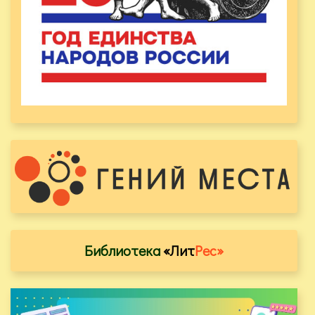
Библиотека
«Лит
Рес»