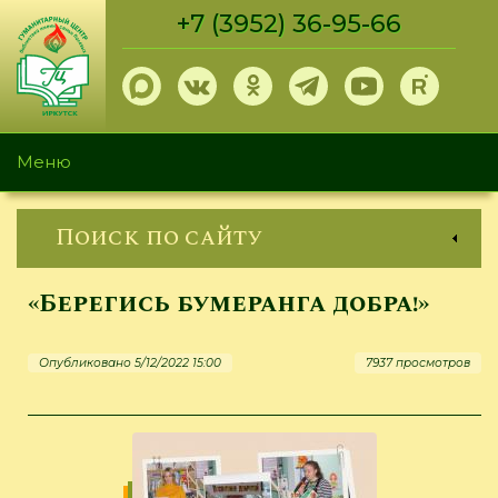
Перейти
+7 (3952) 36-95-66
к
основному
содержанию
Меню
Поиск по сайту
«Берегись бумеранга добра!»
Опубликовано 5/12/2022 15:00
7937 просмотров