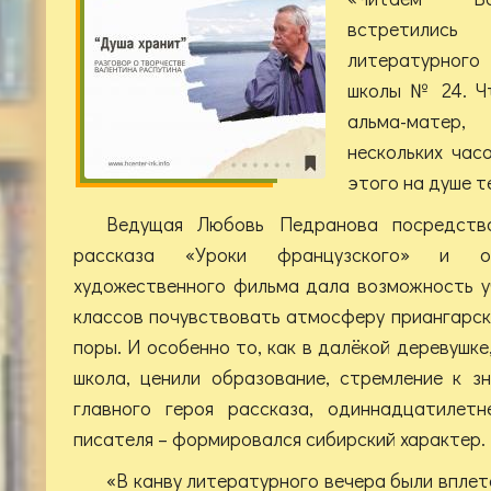
встретили
литературного
школы № 24. Ч
альма-матер
нескольких часо
этого на душе т
Ведущая Любовь Педранова посредство
рассказа «Уроки французского» и от
художественного фильма дала возможность у
классов почувствовать атмосферу приангарск
поры. И особенно то, как в далёкой деревушке
школа, ценили образование, стремление к з
главного героя рассказа, одиннадцатилет
писателя – формировался сибирский характер.
«В канву литературного вечера были впле