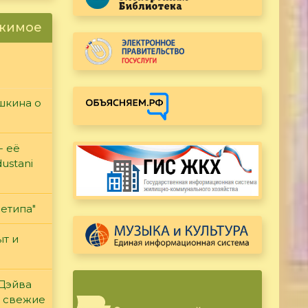
ржимое
ушкина о
- её
ustani
етипа"
т и
 Дэйва
ь свежие