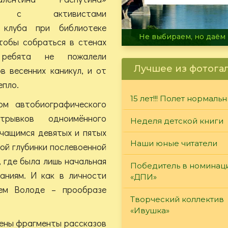
сь с активистами
 клуба при библиотеке
В огне не горит, в воде 
тобы собраться в стенах
, ребята не пожалели
Лучшее из фотога
в весенних каникул, и от
епло.
15 лет!!! Полет нормаль
м автобиографического
рывков одноимённого
Неделя детской книги
чащимся девятых и пятых
Наши юные читатели
ой глубинки послевоенной
, где была лишь начальная
Победитель в номинац
наниям. И как в личности
«ДПИ»
нем Володе – прообразе
Творческий коллектив
«Ивушка»
тены фрагменты рассказов