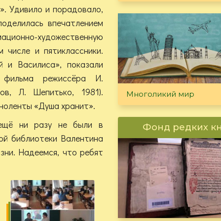
». Удивило и порадовало,
 поделилась впечатлением
ационно-художественную
м числе и пятиклассники.
 и Василиса», показали
о фильма режиссёра И.
в, Л. Шепитько, 1981).
Многоликий мир
ноленты «Душа хранит».
 ещё ни разу не были в
Фонд редких к
ной библиотеки Валентина
зни. Надеемся, что ребят