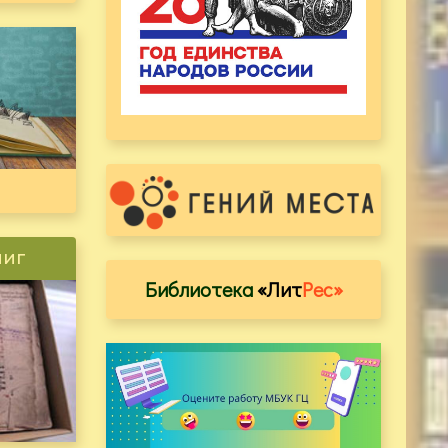
ниг
Библиотека
«Лит
Рес»