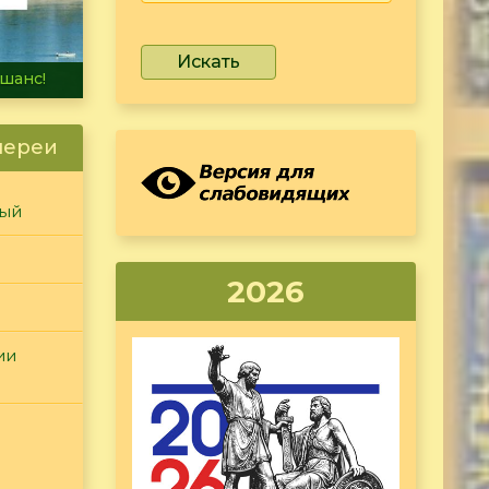
Искать
не тонет
лереи
ный
2026
ии