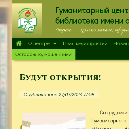
Перейти
Гуманитарный цент
к
основному
библиотека имени 
содержанию
Чтение — только начало, творч
О центре
План мероприятий
Новин
Осторожно, мошенники!
Будут открытия!
Опубликовано 27/03/2024 17:08
Сотрудн
Гуманитарного
«Читаем Ва