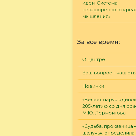
идеи. Система
незашоренного креа
мышления»
За все время:
О центре
Ваш вопрос - наш отв
Новинки
«Белеет парус одинок
205-летию со дня ро
М.Ю. Лермонтова
«Судьба, проказница
шалунья, определила 