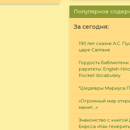
Популярное соде
За сегодня:
190 лет сказке А.С. П
царе Салтане
Гордость библиотеки 
раритеты: English-Hind
Pocket Vocabulary
"Шедевры Мариуса П
«Огромный мир откры
манит…»
Знакомство с книгой
Бирсса «Как генерит