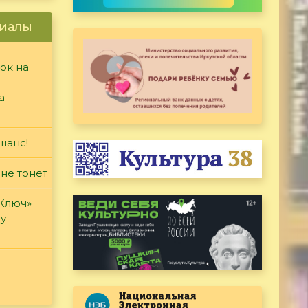
иалы
ок на
а
шанс!
 не тонет
«Ключ»
ду