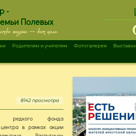
.
р -
семьи Полевых
ество жизни — вот цель.
ки
Родителям и учителям
Фотогалерея
Выставк
8142 просмотра
ики редкого фонда
 центра в рамках акции
лентина Распутина»