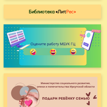
Библиотека
«Лит
Рес»