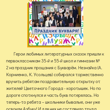
Герои любимых литературных сказок пришли к
первоклассникам 35-й и 55-й школ и гимназии №
2 на праздник прощания с Букварём. Незнайка (А.
Корниенко, К. Усольцев) собирался торжественно
вручить ребятам поздравительную открытку от
жителей Цветочного Города - коротышек. Но по
дороге споткнулся и часть букв потерялась. Но
теперь-то ребята – школьники бывалые, они уже
освоили Азбуку! И для них не составило труда