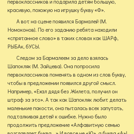
первоклассников и подарила детям большую,
красивую, похожую на игрушку букву «Ф».
А вот на сцене появился Бармалей (М.
Номоконов). По его заданию ребята находили
«спрятанное слово» в таких словах как ШАРф,
РЫБАк, бУСЫ.
Следом за Бармалеем за дело взялась
Шапокляк (М. Зайцева). Она попросила
первоклассников поменять в одном из слов букву,
чтобы в предложении появился другой смысл.
Например, «Ехал дядя без
Ж
илета, получил он
штраф за это». А так как Шапокляк любит делать
маленькие пакости, она пыталась всех запутать,
подталкивая детей к ошибке. Нужно было
продолжить предложение «Алфавитную семью
возглавляет буква …» И вовсе не «Ю», а буква «А»!