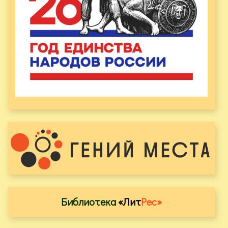
Библиотека
«Лит
Рес»