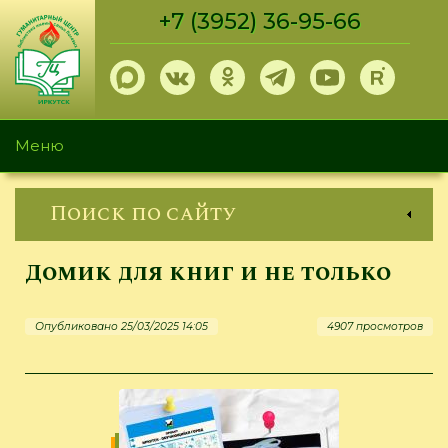
Перейти
+7 (3952) 36-95-66
к
основному
содержанию
Меню
Поиск по сайту
Домик для книг и не только
Опубликовано 25/03/2025 14:05
4907 просмотров