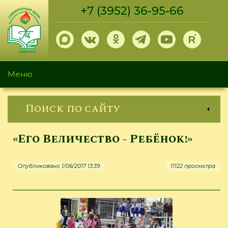
Перейти
+7 (3952) 36-95-66
к
основному
содержанию
Меню
Поиск по сайту
«Его Величество - Ребёнок!»
Опубликовано 1/06/2017 13:39
11122 просмотра