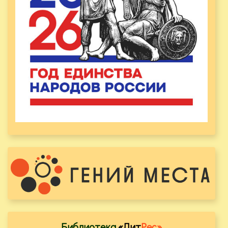
Библиотека
«Лит
Рес»