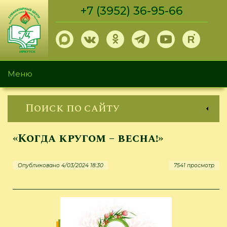
Перейти
+7 (3952) 36-95-66
к
основному
содержанию
Меню
Поиск по сайту
«Когда кругом – весна!»
Опубликовано 4/03/2024 18:30
7541 просмотр