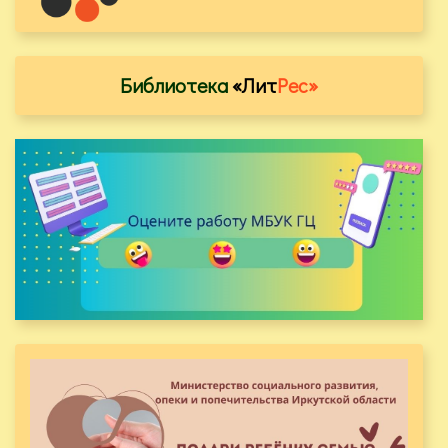
Библиотека
«Лит
Рес»