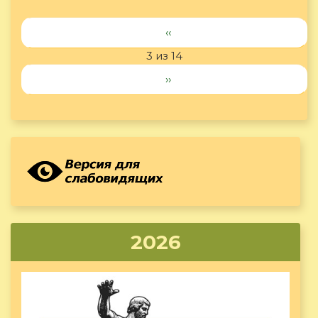
‹‹
3 из 14
››
2026