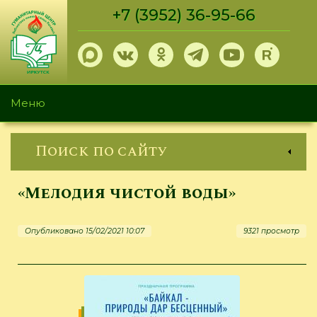
Перейти
+7 (3952) 36-95-66
к
основному
содержанию
Меню
Поиск по сайту
«Мелодия чистой воды»
Опубликовано 15/02/2021 10:07
9321 просмотр