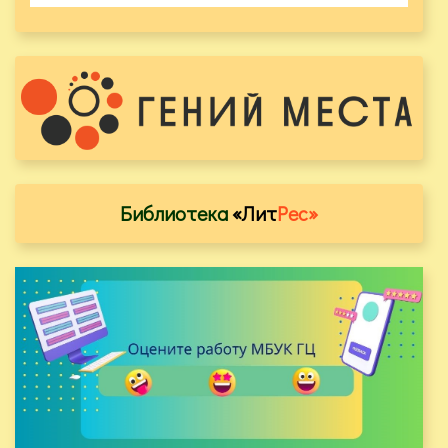
Библиотека
«Лит
Рес»