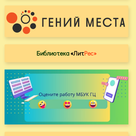
Библиотека
«Лит
Рес»