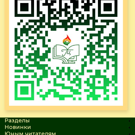
Разделы
Новинки
Юным читателям