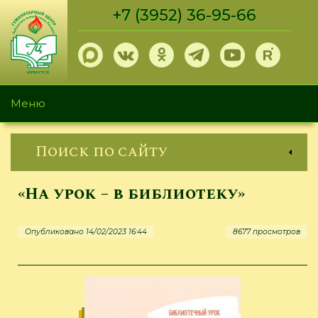
Перейти
+7 (3952) 36-95-66
к
основному
содержанию
Меню
Поиск по сайту
«На урок – в библиотеку»
Опубликовано 14/02/2023 16:44
8677 просмотров