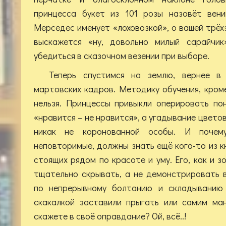
принцесса букет из 101 розы назовёт вени
Мерседес именует «лоховозкой», о вашей трё
выскажется «ну, довольно милый сарайчик
убедиться в сказочном везении при выборе.
Теперь спустимся на землю, вернее в
мартовских кадров. Методику обучения, кроме
нельзя. Принцессы привыкли оперировать пон
«нравится – не нравится», а угадывание цветов
никак не коронованной особы. И почем
неповторимые, должны знать ещё кого-то из к
стоящих рядом по красоте и уму. Его, как и 
тщательно скрывать, а не демонстрировать 
по непрерывному болтанию и складыванию
скакалкой заставили прыгать или самим ма
скажете в своё оправдание? Ой, всё..!