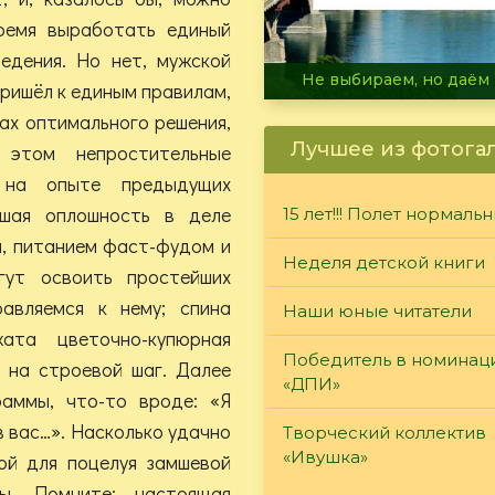
ремя выработать единый
едения. Но нет, мужской
В огне не горит, в воде 
пришёл к единым правилам,
ах оптимального решения,
Лучшее из фотога
 этом непростительные
 на опыте предыдущих
йшая оплошность в деле
15 лет!!! Полет нормаль
и, питанием фаст-фудом и
Неделя детской книги
гут освоить простейших
авляемся к нему; спина
Наши юные читатели
ата цветочно-купюрная
Победитель в номинац
м на строевой шаг. Далее
«ДПИ»
раммы, что-то вроде: «Я
в вас…». Насколько удачно
Творческий коллектив
«Ивушка»
ой для поцелуя замшевой
ы. Помните: настоящая