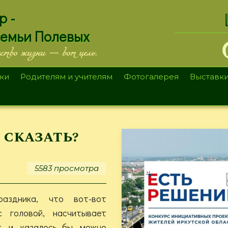
.
р -
семьи Полевых
ество жизни — вот цель.
ки
Родителям и учителям
Фотогалерея
Выставк
 сказать?
5583 просмотра
раздника, что вот-вот
 головой, насчитывает
, и, казалось бы, можно