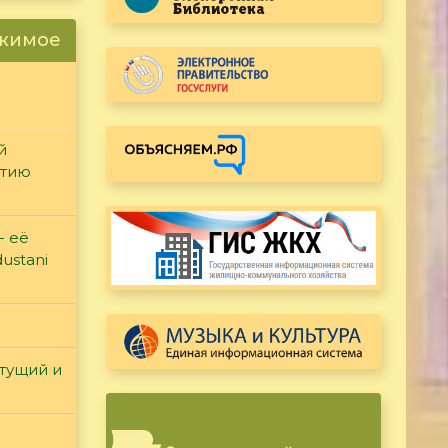
ржимое
й
етию
- её
ustani
етущий и