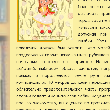
было за это в
регламент пров
народ так и не 
мечется в поиск
допуская при
ошибки. Хотя
поколений должен был усвоить, что мале
поздравления грозит неглаженными рубашкам
ночёвками на коврике в коридоре. Не мо
действий: выбираем объект симпатии, напр
прямая, в параллельной земле руке заж
композиция; за 10 метров до цели переходи
обязательна представительская часть прог
старый солдат и не знаю слов любви, но увиде
прошло знакомство, вы оцените по протянут
перчатке и благосклонном наклоне голов