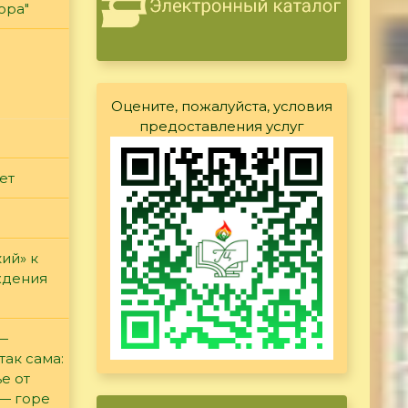
ора"
Оцените, пожалуйста, условия
предоставления услуг
ет
ий» к
ждения
 —
так сама:
е от
 — горе