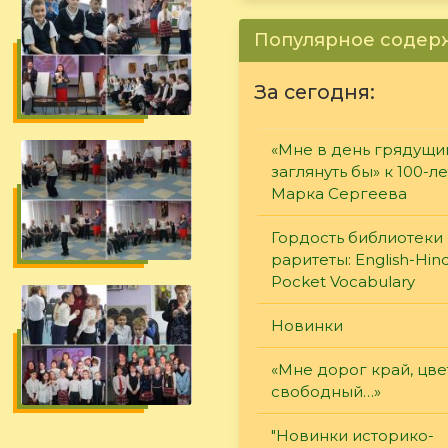
Популярное соде
За сегодня:
«Мне в день грядущи
заглянуть бы» к 100-л
Марка Сергеева
Гордость библиотеки 
раритеты: English-Hind
Pocket Vocabulary
Новинки
«Мне дорог край, цв
свободный…»
"Новинки историко-