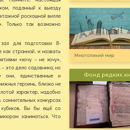
ком, поданный к выезду
хэтажной роскошной вилле
». Только так возможно
 зал для подготовки 8-
 как странной, и назвать
Многоликий мир
ятиями «хочу – не хочу»,
 – это дело садовника, но
Фонд редких к
у они, единственные и
нижных героинь, близко не
золотой характер, надобно
в сомнительных конкурсах
 кубиков. Вы бы ещё со
никюром заниматься. Что