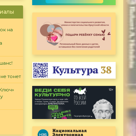
иалы
ок на
а
шанс!
 не тонет
«Ключ»
ду