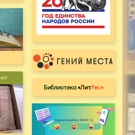
ниг
Библиотека
«Лит
Рес»