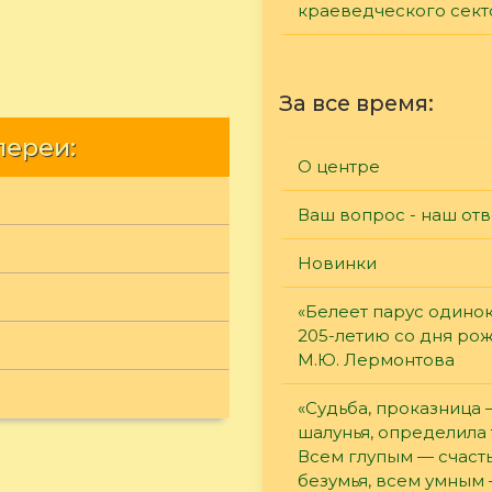
краеведческого сект
За все время:
лереи:
О центре
Ваш вопрос - наш отв
Новинки
«Белеет парус одинок
205-летию со дня ро
М.Ю. Лермонтова
«Судьба, проказница
шалунья, определила 
Всем глупым — счасть
безумья, всем умным