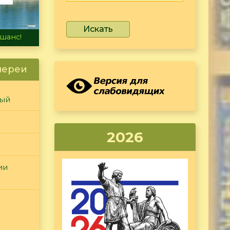
Искать
не тонет
лереи
ный
2026
ии