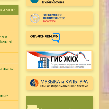
ржимое
- её
ustani
м шанс!
мый»