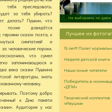
т тебя преследовать.
удет за тебя убирать?
В огне не горит, в воде 
ет делать? Пушкин, что
 позже доведётся
Лучшее из фотога
 героями сказок поэта, к
кнуться симпатией и
 за человеческие пороки.
15 лет!!! Полет нормаль
ассказчика, что сумел
Неделя детской книги
егко запоминающуюся и
два века сказки Пушкина
Наши юные читатели
тской литературы, знать
Победитель в номинац
зованному человеку.
«ДПИ»
рерывать. Поэтому добро
Творческий коллектив
роченный к Дню памяти
«Ивушка»
оэзии». Аудитория у нас