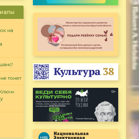
иалы
ок на
а
шанс!
 не тонет
«Ключ»
ду