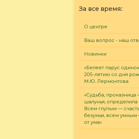
За все время:
О центре
Ваш вопрос - наш отв
Новинки
«Белеет парус одинок
205-летию со дня ро
М.Ю. Лермонтова
«Судьба, проказница
шалунья, определила 
Всем глупым — счасть
безумья, всем умным
от ума»