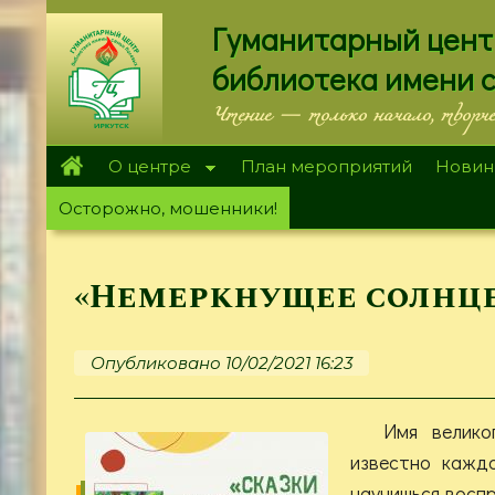
Перейти
Гуманитарный цент
к
основному
библиотека имени 
содержанию
Чтение — только начало, творч
О центре
План мероприятий
Новин
Осторожно, мошенники!
«Немеркнущее солнце
Опубликовано 10/02/2021 16:23
Имя велико
известно кажд
научишься воспр