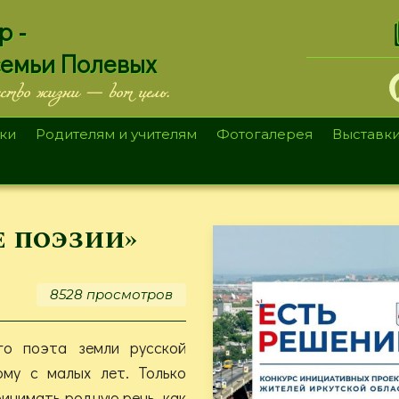
.
р -
семьи Полевых
ество жизни — вот цель.
ки
Родителям и учителям
Фотогалерея
Выставк
 поэзии»
8528 просмотров
го поэта земли русской
ому с малых лет. Только
инимать родную речь, как