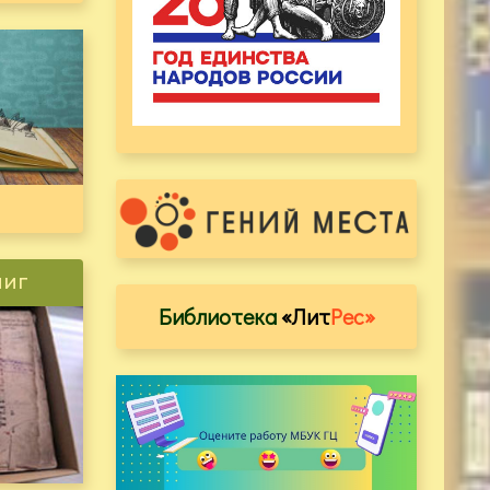
ниг
Библиотека
«Лит
Рес»