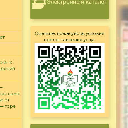
Оцените, пожалуйста, условия
ет
предоставления услуг
ий» к
ждения
 —
так сама:
е от
 — горе