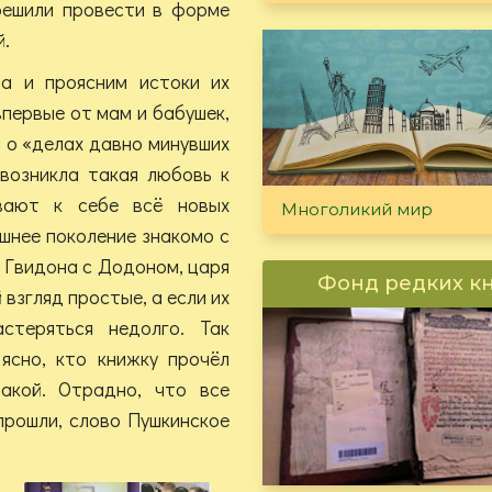
решили провести в форме
й.
на и проясним истоки их
впервые от мам и бабушек,
и о «делах давно минувших
 возникла такая любовь к
ивают к себе всё новых
Многоликий мир
ешнее поколение знакомо с
 Гвидона с Додоном, царя
Фонд редких к
взгляд простые, а если их
стеряться недолго. Так
ясно, кто книжку прочёл
акой. Отрадно, что все
прошли, слово Пушкинское