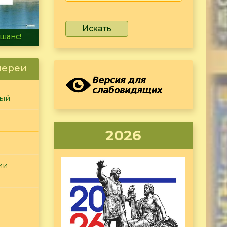
Искать
не тонет
лереи
ный
2026
ии