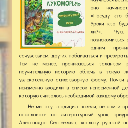
оно начинае
«Посуду кто б
Уроки кто буд
ли?». Чуть
познакомиться с
одним прони
сочувствием, других побаиваться и презирать
Тем не менее, проникаешься талантом р
поучительную историю облечь в такую л
увлекательную стихотворную форму. Почти 
неизменно входили в список непременной де
которую считалось необходимой каждому обра
Не мы эту традицию завели, не нам и п
пожаловать на литературный урок, приу
Александра Сергеевича, «солнцу русской п