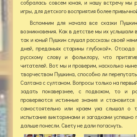
собралась совсем юная, и нашу встречу мы 
игры, для детского восприятия более привычно
Вспомним для начала все сказки Пушки
возникновения. Как в детстве мы их услышали 
так и юный Пушкин слушал рассказы своей нян
дней, преданьях старины глубокой». Отсюда
русскому слову и фольклору, что притяг
читателей. Вот мы и проверим, насколько нын
творчеством Пушкина, способно ли перепутать
Салтана с султаном. Вопросы только на первый 
задать покаверзнее, с подвохом, то и ра
проверяются истинные знания и становится 
самостоятельно или краем уха слышал о т
испытание викторинами и загадками успешно 
дальше понесли. Свету не дали погаснуть.