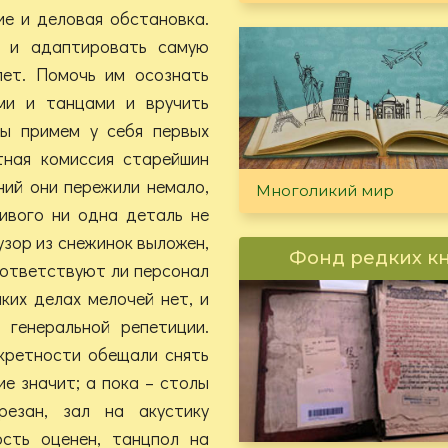
ие и деловая обстановка.
ь и адаптировать самую
лет. Помочь им осознать
ми и танцами и вручить
ы примем у себя первых
тная комиссия старейшин
ний они пережили немало,
Многоликий мир
ивого ни одна деталь не
узор из снежинок выложен,
Фонд редких к
оответствуют ли персонал
ких делах мелочей нет, и
генеральной репетиции.
екретности обещали снять
ие значит; а пока – столы
резан, зал на акустику
сть оценен, танцпол на