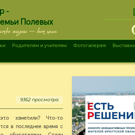
.
р -
семьи Полевых
ество жизни — вот цель.
ки
Родителям и учителям
Фотогалерея
Выставк
9362 просмотра
то заметили? Что-то
тся в последнее время с
о обитателями. Стали