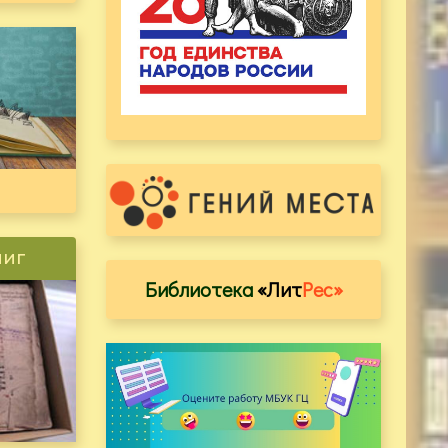
ниг
Библиотека
«Лит
Рес»