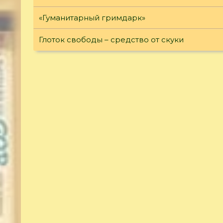
«Гуманитарный гримдарк»
Глоток свободы – средство от скуки