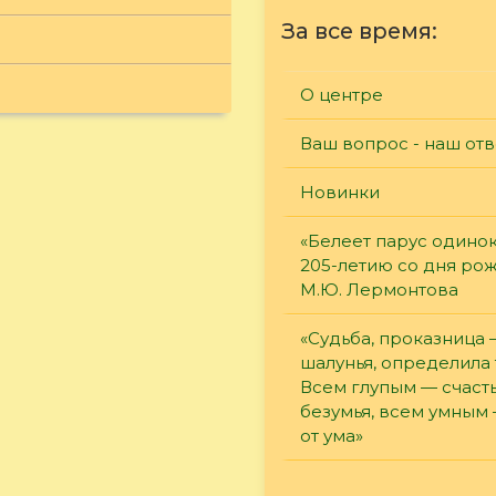
За все время:
О центре
Ваш вопрос - наш отв
Новинки
«Белеет парус одинок
205-летию со дня ро
М.Ю. Лермонтова
«Судьба, проказница
шалунья, определила 
Всем глупым — счасть
безумья, всем умным
от ума»