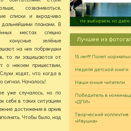
льше, созваниваться,
кие списки и вкрадчиво
В огне не горит, в воде 
 дальнейшими планами. В
ённых местах спешно
Лучшее из фотога
ют конусные зелёные
ешают на них побрякушки
ов, то ли защищаются от
15 лет!!! Полет нормаль
т о некоем пришествии,
Неделя детской книги
Слухи ходят, что когда в
о сигнал. Началось!
Наши юные читатели
ое уже случалось, но по
Победитель в номинац
к себя в таких ситуациях
«ДПИ»
режние достижения в архив
Творческий коллектив
аполнять. Чтобы было, над
«Ивушка»