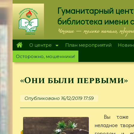
Перейти
Гуманитарный цент
к
основному
библиотека имени 
содержанию
Чтение — только начало, творч
О центре
План мероприятий
Новин
Осторожно, мошенники!
«Они были первыми»
Опубликовано 16/12/2019 17:59
Вы тоже э
неладное твори
городом и ег