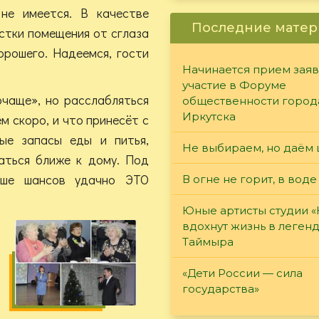
не имеется. В качестве
Последние матер
стки помещения от сглаза
орошего. Надеемся, гости
Начинается прием заяв
участие в Форуме
очаще», но расслабляться
общественности город
Иркутска
м скоро, и что принесёт с
ые запасы еды и питья,
Не выбираем, но даём 
аться ближе к дому. Под
ьше шансов удачно ЭТО
В огне не горит, в воде
Юные артисты студии 
вдохнут жизнь в леген
Таймыра
«Дети России — сила
государства»