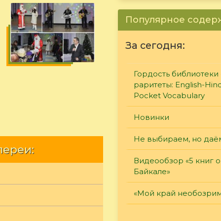
Популярное соде
За сегодня:
Гордость библиотеки 
раритеты: English-Hind
Pocket Vocabulary
Новинки
Не выбираем, но даё
лереи:
Видеообзор «5 книг о
Байкале»
«Мой край необозри