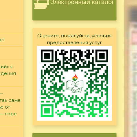
Оцените, пожалуйста, условия
ет
предоставления услуг
ий» к
ждения
 —
так сама:
е от
 — горе