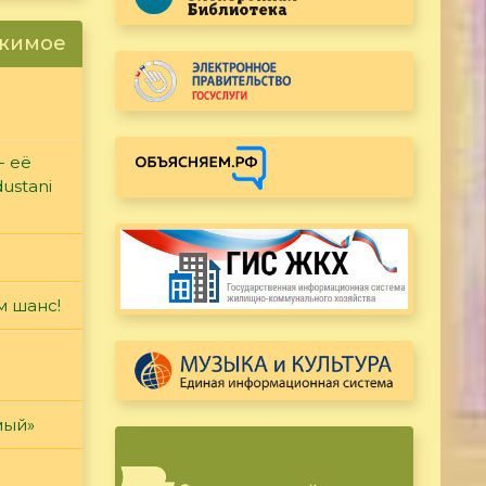
ржимое
- её
ustani
м шанс!
мый»