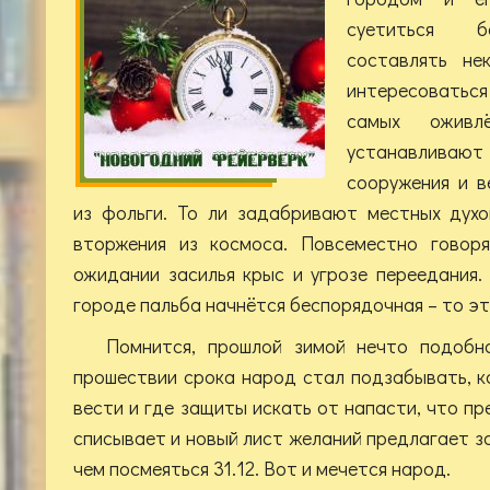
суетиться бо
составлять не
интересоваться
самых оживл
устанавлива
сооружения и в
из фольги. То ли задабривают местных дух
вторжения из космоса. Повсеместно говоря
ожидании засилья крыс и угрозе переедания. 
городе пальба начнётся беспорядочная – то эт
Помнится, прошлой зимой нечто подобн
прошествии срока народ стал подзабывать, ка
вести и где защиты искать от напасти, что п
списывает и новый лист желаний предлагает з
чем посмеяться 31.12. Вот и мечется народ.