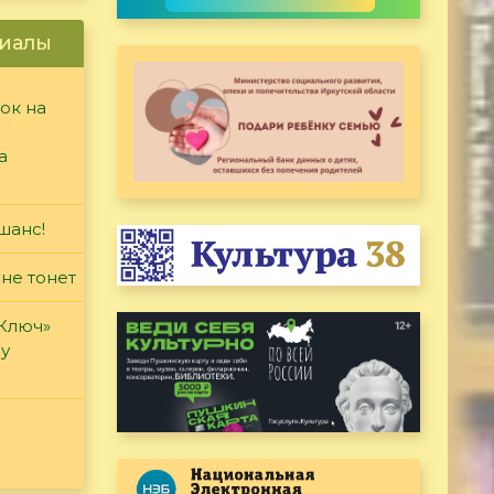
иалы
ок на
а
шанс!
 не тонет
«Ключ»
ду