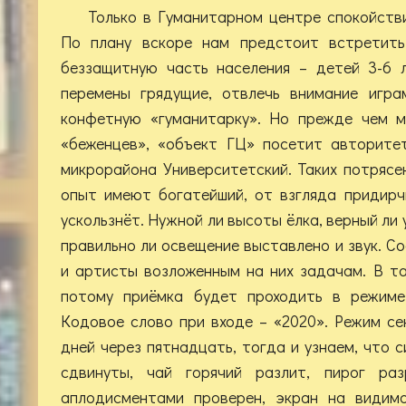
Только в Гуманитарном центре спокойств
По плану вскоре нам предстоит встретит
беззащитную часть населения – детей 3-6 
перемены грядущие, отвлечь внимание игра
конфетную «гуманитарку». Но прежде чем м
«беженцев», «объект ГЦ» посетит авторите
микрорайона Университетский. Таких потрясе
опыт имеют богатейший, от взгляда придирч
ускользнёт. Нужной ли высоты ёлка, верный ли 
правильно ли освещение выставлено и звук. С
и артисты возложенным на них задачам. В та
потому приёмка будет проходить в режиме 
Кодовое слово при входе – «2020». Режим с
дней через пятнадцать, тогда и узнаем, что с
сдвинуты, чай горячий разлит, пирог раз
аплодисментами проверен, экран на видимо