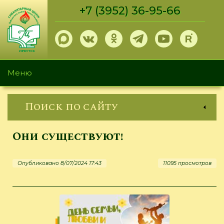
Перейти
+7 (3952) 36-95-66
к
основному
содержанию
Меню
Поиск по сайту
Они существуют!
Опубликовано 8/07/2024 17:43
11095 просмотров