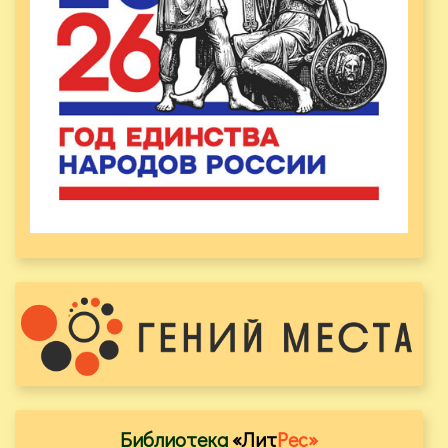
Библиотека
«Лит
Рес»