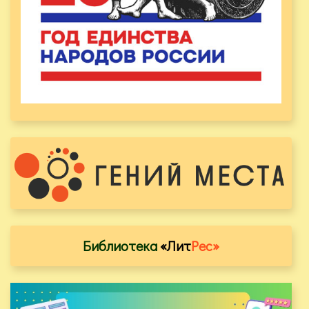
Библиотека
«Лит
Рес»