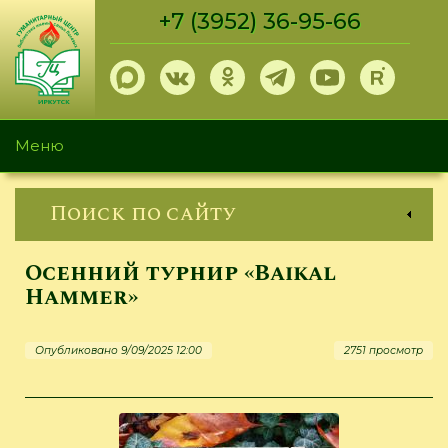
Перейти
+7 (3952) 36-95-66
к
основному
содержанию
Меню
Поиск по сайту
Осенний турнир «Baikal
Hammer»
Опубликовано 9/09/2025 12:00
2751 просмотр