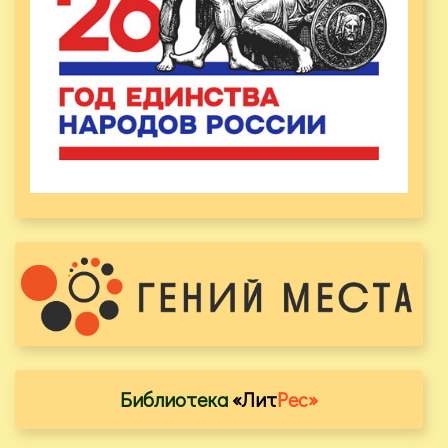
Библиотека
«Лит
Рес»