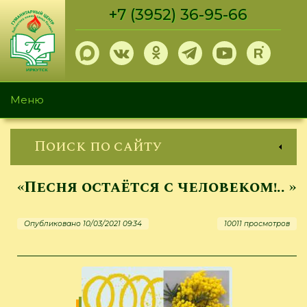
Перейти
+7 (3952) 36-95-66
к
основному
содержанию
Меню
Поиск по сайту
«Песня остаётся с человеком!.. »
Опубликовано 10/03/2021 09:34
10011 просмотров