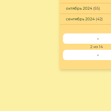
октябрь 2024
(55)
сентябрь 2024
(42)
‹‹
2 из 14
››