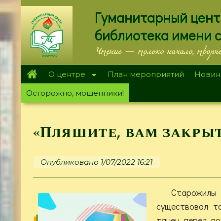
Перейти
Гуманитарный цент
к
основному
библиотека имени 
содержанию
Чтение — только начало, творч
О центре
План мероприятий
Новин
Осторожно, мошенники!
«Пляшите, вам закрыт
Опубликовано 1/07/2022 16:21
Старожил
существовал т
танец перед по