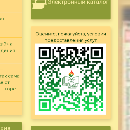
ет
Оцените, пожалуйста, условия
предоставления услуг
ий» к
ждения
 —
так сама:
е от
 — горе
рхив