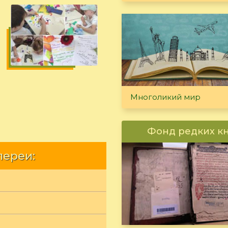
Многоликий мир
Фонд редких к
лереи: