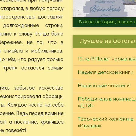
 старался, в любую погоду
 пространства доставлял
Летние турниры Warh
долгожданные строки.
ение к слову тогда было
Лучшее из фотога
ережнее, не то, что в
 е-мейла и мобильников.
 о чём, что радует только
15 лет!!! Полет нормаль
й трёп» остаётся самым
Неделя детской книги
Наши юные читатели
ить забытое искусство
одемонстрировала образцы
Победитель в номинац
ты. Каждое несло на себе
«ДПИ»
оение. Ведь перед вами не
Творческий коллектив
ал, а послание, хранящее
«Ивушка»
нь повезёт!