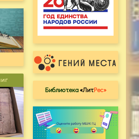
ниг
Библиотека
«Лит
Рес»