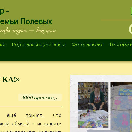
.
р -
семьи Полевых
ество жизни — вот цель.
ки
Родителям и учителям
Фотогалерея
Выставк
ка!»
8881 просмотр
ы ещё помнят, что
акой обычай – исполнить
чтальоном при получении