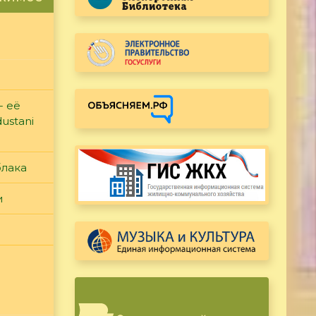
- её
ustani
блака
и