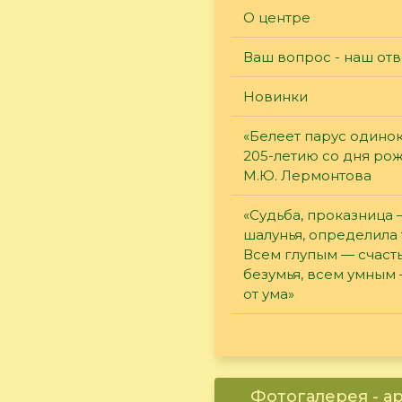
О центре
Ваш вопрос - наш отв
Новинки
«Белеет парус одинок
205-летию со дня ро
М.Ю. Лермонтова
«Судьба, проказница
шалунья, определила 
Всем глупым — счасть
безумья, всем умным
от ума»
Фотогалерея - а