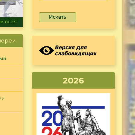
Искать
ammer
лереи
ный
2026
ии