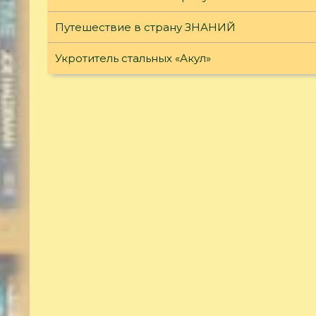
Путешествие в страну ЗНАНИЙ
Укротитель стальных «Акул»