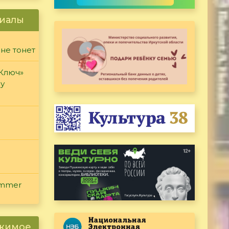
иалы
 не тонет
«Ключ»
ду
ammer
ржимое