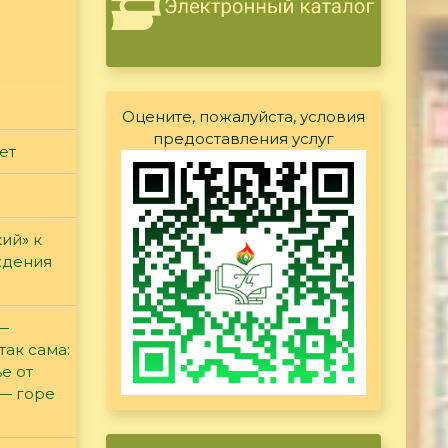
Оцените, пожалуйста, условия
предоставления услуг
ет
ий» к
ждения
 —
так сама:
е от
 — горе