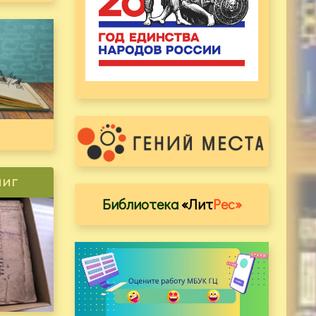
ниг
Библиотека
«Лит
Рес»