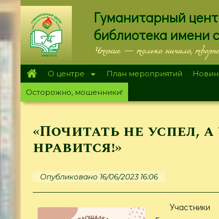
Перейти
Гуманитарный цент
к
основному
библиотека имени 
содержанию
Чтение — только начало, творч
О центре
План мероприятий
Новин
Осторожно, мошенники!
«Почитать не успел, а
нравится!»
Опубликовано 16/06/2023 16:06
Участники