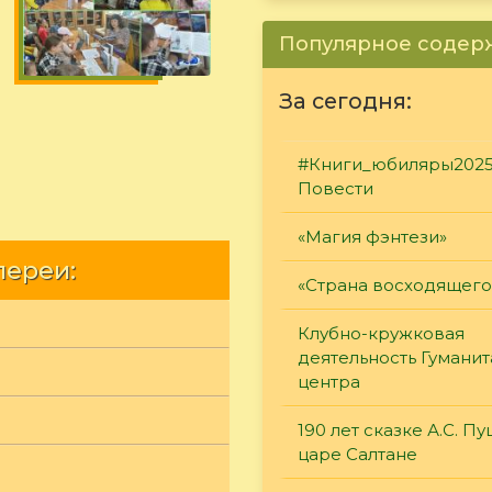
Популярное соде
За сегодня:
#Книги_юбиляры2025
Повести
«Магия фэнтези»
лереи:
«Страна восходящего
Клубно-кружковая
деятельность Гумани
центра
190 лет сказке А.С. П
царе Салтане