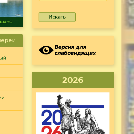
Искать
не тонет
лереи
ный
2026
ии