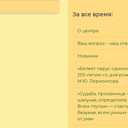
За все время:
О центре
Ваш вопрос - наш отв
Новинки
«Белеет парус одинок
205-летию со дня ро
М.Ю. Лермонтова
«Судьба, проказница
шалунья, определила 
Всем глупым — счасть
безумья, всем умным
от ума»