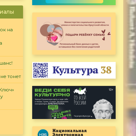
иалы
ок на
а
шанс!
 не тонет
«Ключ»
ду