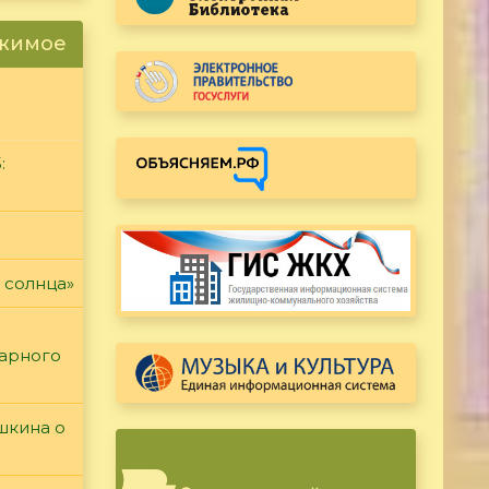
ржимое
:
 солнца»
тарного
ушкина о