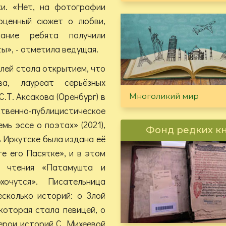
и. «Нет, на фотографии
ноценный сюжет о любви,
ание ребята получили
ты», - отметила ведущая.
елей стала открытием, что
ва, лауреат серьёзных
.Т. Аксакова (Оренбург) в
Многоликий мир
твенно-публицистическое
мь эссе о поэтах» (2021),
Фонд редких к
в Иркутске была издана её
ге его Пасятке», и в этом
о чтения «Патамушта и
очутся». Писательница
сколько историй: о Злой
которая стала певицей, о
ерои историй С. Михеевой