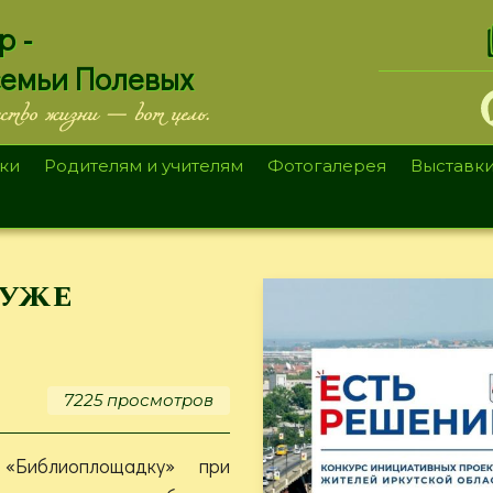
.
р -
семьи Полевых
ество жизни — вот цель.
ки
Родителям и учителям
Фотогалерея
Выставк
 уже
7225 просмотров
 «Библиоплощадку» при