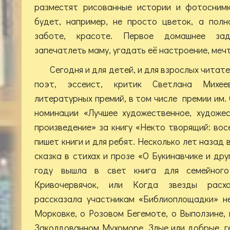
разместят рисованные истории и фотоснимк
будет, например, не просто цветок, а пол
заботе, красоте. Первое домашнее зад
запечатлеть маму, угадать её настроение, меч
Сегодня и для детей, и для взрослых читат
поэт, эссеист, критик Светлана Михее
литературных премий, в том числе премии им. С
номинации «Лучшее художественное, художес
произведение» за книгу «Некто творящий: восе
пишет книги и для ребят. Несколько лет назад 
сказка в стихах и прозе «О Букинавчике и дру
году вышла в свет книга для семейног
Кривочервячок, или Когда звезды расхох
рассказала участникам «Библиоплощадки» не
Морковке, о Розовом Бегемоте, о Выползине, 
Заколдованном Мухоморе. Злые или добрые, г