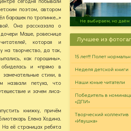
центре сегодня побывали
детским поэтом, автором
ёл барашек по тропинке…»
В огне не горит, в воде 
вой. Она рассказала о
 дочери Маше, ровеснице
Лучшее из фотога
читателей, которая и
у на творчество, да так,
15 лет!!! Полет нормаль
ыпались, как горошины».
 обиделась и «прямо в
Неделя детской книги
 замечательные стихи, в
ом назвали петуха, что
Наши юные читатели
утешествие и зачем лиса-
Победитель в номинац
«ДПИ»
устить книжку, причём
Творческий коллектив
блиотекарь Елена Ходина.
«Ивушка»
. На её страницах ребята