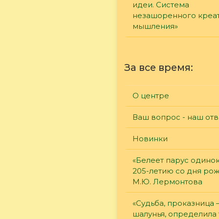
идеи. Система
незашоренного креа
мышления»
За все время:
О центре
Ваш вопрос - наш отв
Новинки
«Белеет парус одинок
205-летию со дня ро
М.Ю. Лермонтова
«Судьба, проказница
шалунья, определила 