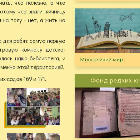
чать, что полезно, а что
потому что знали: яичницу
 на полу – нет, а жить на
 для ребят самую первую
гровую комнату детско-
алась наша библиотека, и
Многоликий мир
именно этой территорией.
х садов 169 и 171.
Фонд редких к