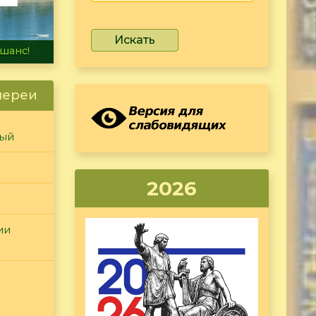
Искать
не тонет
лереи
ный
2026
ии