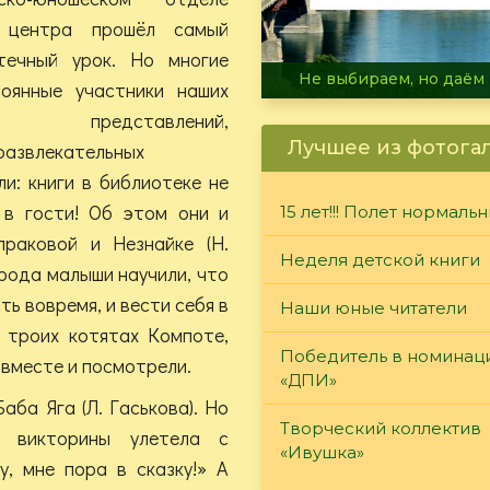
о центра прошёл самый
течный урок. Но многие
В огне не горит, в воде 
оянные участники наших
 представлений,
Лучшее из фотога
развлекательных
и: книги в библиотеке не
 в гости! Об этом они и
15 лет!!! Полет нормаль
раковой и Незнайке (Н.
Неделя детской книги
рода малыши научили, что
ь вовремя, и вести себя в
Наши юные читатели
о троих котятах Компоте,
Победитель в номинац
 вместе и посмотрели.
«ДПИ»
аба Яга (Л. Гаськова). Но
Творческий коллектив
й викторины улетела с
«Ивушка»
у, мне пора в сказку!» А