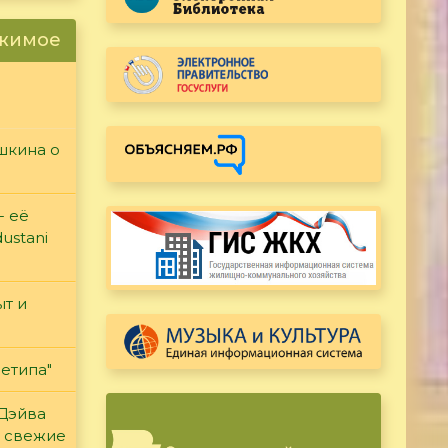
ржимое
ушкина о
- её
ustani
т и
етипа"
 Дэйва
ь свежие