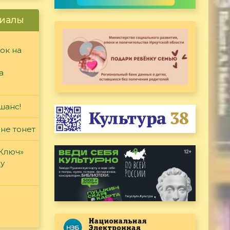
иалы
ок на
а
шанс!
 не тонет
«Ключ»
ду