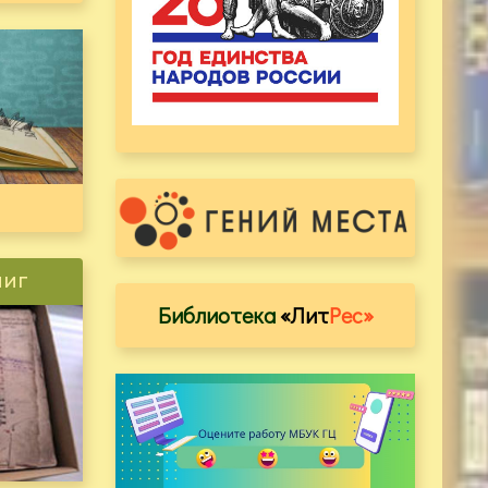
ниг
Библиотека
«Лит
Рес»