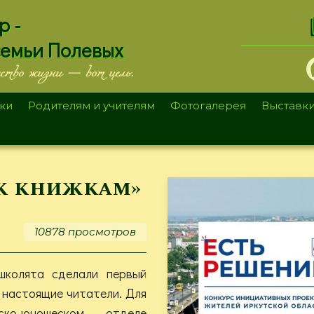
.
р -
семьи Полевых
ество жизни — вот цель.
ки
Родителям и учителям
Фотогалерея
Выставк
 к книжкам»
10878 просмотров
школята сделали первый
 настоящие читатели. Для
о-юношеском отделе