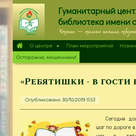
Перейти
Гуманитарный цент
к
основному
библиотека имени 
содержанию
Чтение — только начало, творч
О центре
План мероприятий
Новин
Осторожно, мошенники!
«Ребятишки - в гости
Опубликовано 30/10/2019 11:53
Сегодня до
шаг по дороге в
них в детск