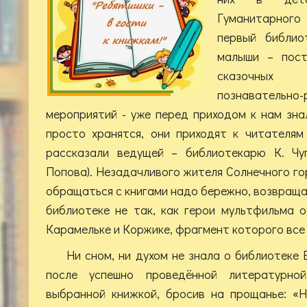
Гуманитарног
первый библио
малыши – пост
сказочных
познавательно-
мероприятий - уже перед приходом к нам знал
просто хранятся, они приходят к читателям
рассказали ведущей – библиотекарю К. Чуп
Попова). Незадачливого жителя Солнечного го
обращаться с книгами надо бережно, возвращат
библиотеке не так, как герои мультфильма 
Карамельке и Коржике, фрагмент которого все
Ни сном, ни духом не знала о библиотеке Б
после успешно проведённой литературно
выбранной книжкой, бросив на прощанье: «Н