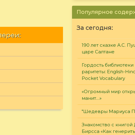
Популярное соде
За сегодня:
лереи:
190 лет сказке А.С. П
царе Салтане
Гордость библиотеки 
раритеты: English-Hind
Pocket Vocabulary
«Огромный мир откры
манит…»
"Шедевры Мариуса П
Знакомство с книгой
Бирсса «Как генерит