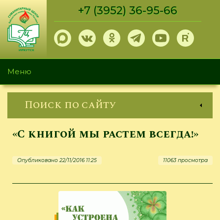
Перейти
+7 (3952) 36-95-66
к
основному
содержанию
Меню
Поиск по сайту
«С книгой мы растем всегда!»
Опубликовано 22/11/2016 11:25
11063 просмотра