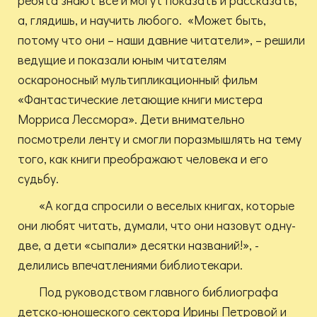
ребята знают все и могут показать и рассказать,
а, глядишь, и научить любого. «Может быть,
потому что они – наши давние читатели», – решили
ведущие и показали юным читателям
оскароносный мультипликационный фильм
«Фантастические летающие книги мистера
Морриса Лессмора». Дети внимательно
посмотрели ленту и смогли поразмышлять на тему
того, как книги преображают человека и его
судьбу.
«А когда спросили о веселых книгах, которые
они любят читать, думали, что они назовут одну-
две, а дети «сыпали» десятки названий!», -
делились впечатлениями библиотекари.
Под руководством главного библиографа
детско-юношеского сектора Ирины Петровой и