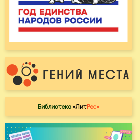
Библиотека
«Лит
Рес»