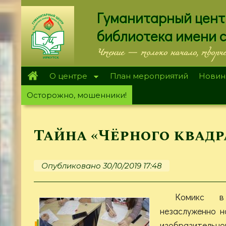
Перейти
Гуманитарный цент
к
основному
библиотека имени 
содержанию
Чтение — только начало, творч
О центре
План мероприятий
Новин
Осторожно, мошенники!
Тайна «Чёрного квадр
Опубликовано 30/10/2019 17:48
Комикс в
незаслуженно н
изобразитель