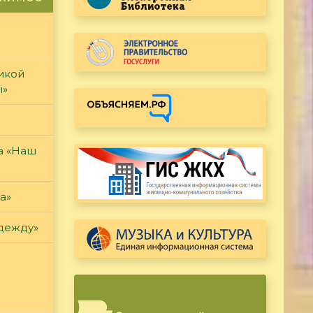
икой
ы»
а «Наш
а»
дежду»