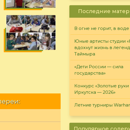
Последние матер
В огне не горит, в воде
Юные артисты студии 
вдохнут жизнь в леген
Таймыра
«Дети России — сила
государства»
Конкурс «Золотые руки
Иркутска — 2026»
лереи:
Летние турниры Warh
Популярное соде