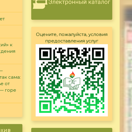
ет
Оцените, пожалуйста, условия
предоставления услуг
ий» к
ждения
 —
так сама:
е от
 — горе
рхив