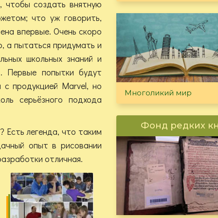
, чтобы создать внятную
жетом; что уж говорить,
ена впервые. Очень скоро
о, а пытаться придумать и
льных школьных знаний и
. Первые попытки будут
 с продукцией Marvel, но
Многоликий мир
оль серьёзного подхода
Фонд редких к
 Есть легенда, что таким
дачный опыт в рисовании
 разработки отличная.