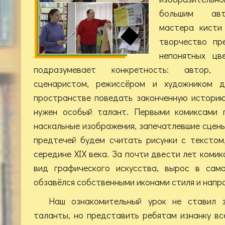
большим авт
мастера кисти
творчество пр
непонятных цв
подразумевает конкретность: автор, 
сценаристом, режиссёром и художником д
пространстве поведать законченную историю
нужен особый талант. Первыми комиксами 
наскальные изображения, запечатлевшие сцены
предтечей будем считать рисунки с текстом
середине XIX века. За почти двести лет коми
вид графического искусства, вырос в само
обзавёлся собственными иконами стиля и напр
Наш ознакомительный урок не ставил 
таланты, но представить ребятам изнанку в