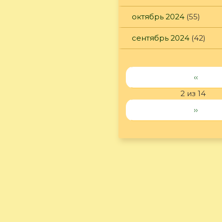
октябрь 2024
(55)
сентябрь 2024
(42)
‹‹
2 из 14
››