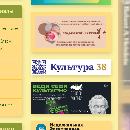
иалы
 не тонет
«Ключ»
ду
ammer
ржимое