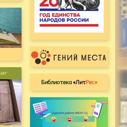
ниг
Библиотека
«Лит
Рес»