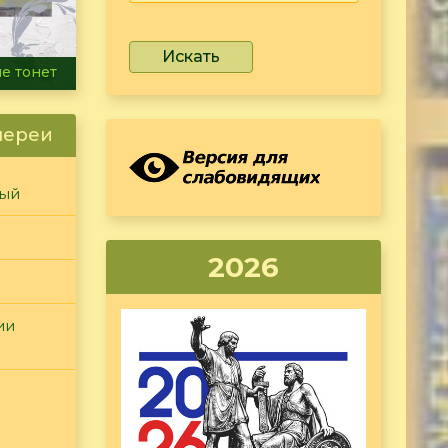
Искать
ammer
лереи
ный
2026
ии