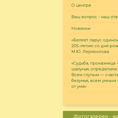
О центре
Ваш вопрос - наш отв
Новинки
«Белеет парус одинок
205-летию со дня ро
М.Ю. Лермонтова
«Судьба, проказница
шалунья, определила 
Всем глупым — счасть
безумья, всем умным
от ума»
Фотогалерея - а