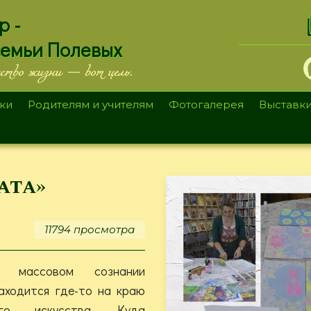
.
р -
семьи Полевых
ество жизни — вот цель.
ки
Родителям и учителям
Фотогалерея
Выставк
ата»
11794 просмотра
 массовом сознании
аходится где-то на краю
ного искусства. Куда