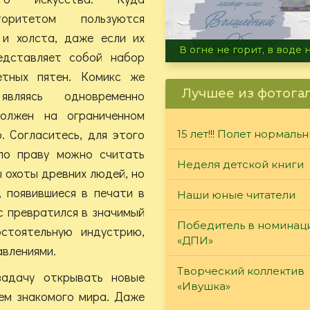
оритетом пользуются
 и холста, даже если их
Летние турниры Warh
едставляет собой набор
етных пятен. Комикс же
Лучшее из фотога
являясь одновременно
олжен на ограниченном
. Согласитесь, для этого
15 лет!!! Полет нормаль
по праву можно считать
Неделя детской книги
 охоты древних людей, но
, появившиеся в печати в
Наши юные читатели
кс превратился в значимый
Победитель в номинац
стоятельную индустрию,
«ДПИ»
авлениями.
Творческий коллектив
задачу открывать новые
«Ивушка»
сем знакомого мира. Даже