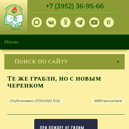
Перейти
+7 (3952) 36-95-66
к
основному
содержанию
Меню
Поиск по сайту
Те же грабли, но с новым
черенком
Опубликовано 27/04/2023 15:02
6589 просмотров