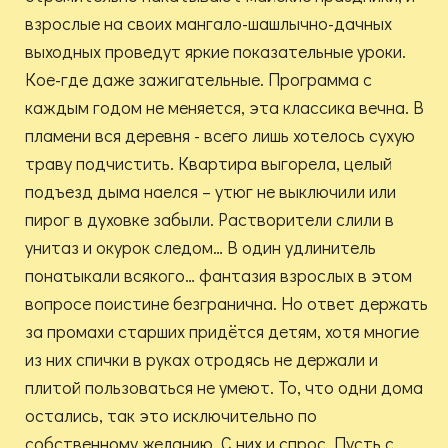
взрослые на своих мангало-шашлычно-дачных
выходных проведут яркие показательные уроки.
Кое-где даже зажигательные. Программа с
каждым годом не меняется, эта классика вечна. В
пламени вся деревня - всего лишь хотелось сухую
траву подчистить. Квартира выгорела, целый
подъезд дыма наелся – утюг не выключили или
пирог в духовке забыли. Растворители слили в
унитаз и окурок следом… В один удлинитель
понатыкали всякого… фантазия взрослых в этом
вопросе поистине безгранична. Но ответ держать
за промахи старших придётся детям, хотя многие
из них спички в руках отродясь не держали и
плитой пользоваться не умеют. То, что одни дома
остались, так это исключительно по
собственному желанию. С них и спрос. Пусть с