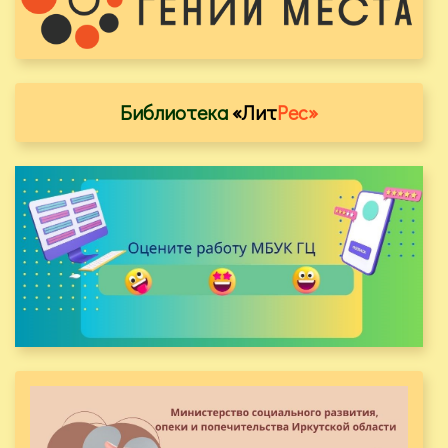
Библиотека
«Лит
Рес»