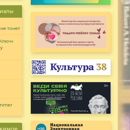
иалы
 не тонет
«Ключ»
ду
ammer
ржимое