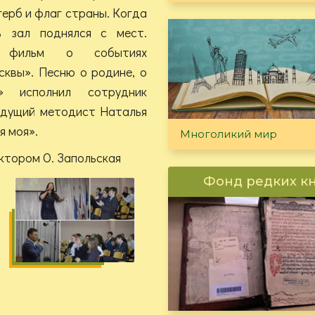
герб и флаг страны. Когда
ь зал поднялся с мест.
ый фильм о событиях
квы». Песню о родине, о
» исполнил сотрудник
едущий методист Наталья
я моя».
Многоликий мир
ктором О. Запольская
Фонд редких к