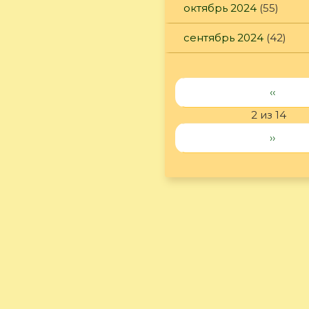
октябрь 2024
(55)
сентябрь 2024
(42)
‹‹
2 из 14
››