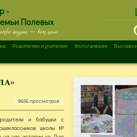
.
р -
семьи Полевых
ество жизни — вот цель.
ки
Родителям и учителям
Фотогалерея
Выставк
ла»
9656 просмотров
 родители и бабушки с
ршеклассников школы №
я на час истории ко Дню