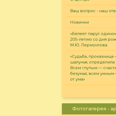
Ваш вопрос - наш отв
Новинки
«Белеет парус одинок
205-летию со дня ро
М.Ю. Лермонтова
«Судьба, проказница
шалунья, определила 
Всем глупым — счасть
безумья, всем умным
от ума»
Фотогалерея - а