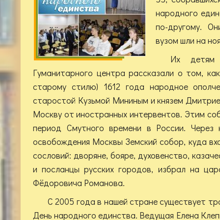
народного един
по-другому. Он
вузом шли на н
Их детям 
Гуманитарного центра рассказали о том, как
старому стилю) 1612 года народное ополче
старостой Кузьмой Мининым и князем Дмитри
Москву от иностранных интервентов. Этим со
период Смутного времени в России. Через 
освобождения Москвы Земский собор, куда вх
сословий: дворяне, бояре, духовенство, казаче
и посланцы русских городов, избрал на цар
Фёдоровича Романова.
С 2005 года в нашей стране существует тр
День народного единства. Ведущая Елена Клеп