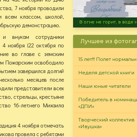
ства, 7 ноября проводили
и всем классом, школой,
Летние турниры Warh
оябрьскую демонстрацию.
и внукам сотрудники
Лучшее из фотога
 4 ноября (22 октября по
ние во главе с земским
15 лет!!! Полет нормаль
ем Пожарским освободило
бытием завершился долгий
Неделя детской книги
несколько месяцев после
Наши юные читатели
одили представители всех
ство, стрельцы, крестьяне
Победитель в номинац
ство 16-летнего Михаила
«ДПИ»
Творческий коллектив
адиция 4 ноября отмечать
«Ивушка»
икова провела с ребятами