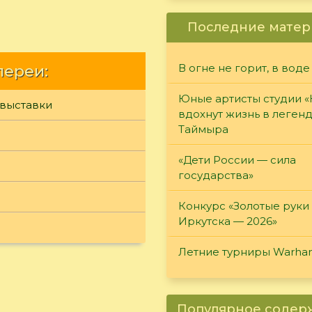
Последние матер
лереи:
В огне не горит, в воде
Юные артисты студии 
 выставки
вдохнут жизнь в леген
Таймыра
«Дети России — сила
государства»
Конкурс «Золотые руки
Иркутска — 2026»
Летние турниры Warh
Популярное соде