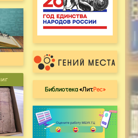
ниг
Библиотека
«Лит
Рес»