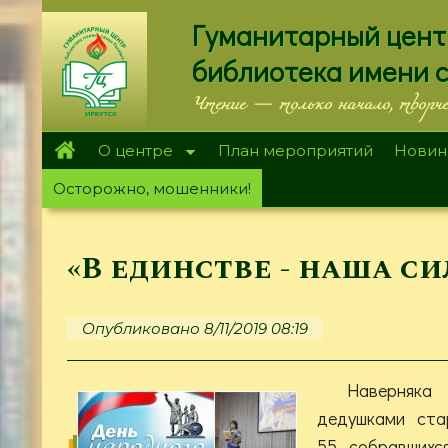
Перейти
Гуманитарный цент
к
основному
библиотека имени 
содержанию
Чтение — только начало, творч
О центре
План мероприятий
Новин
Осторожно, мошенники!
«В единстве - наша си
Опубликовано 8/11/2019 08:19
Наверняка
дедушками ста
55, собравшихс