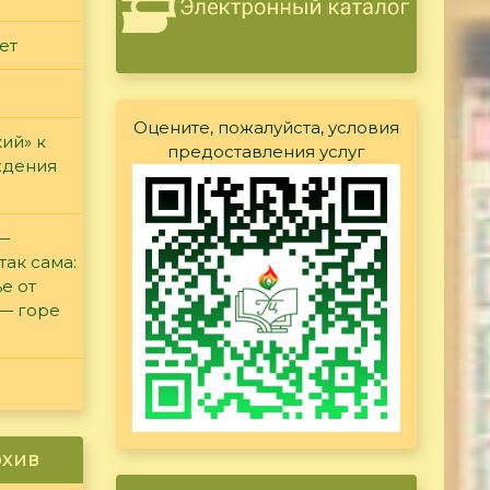
ет
Оцените, пожалуйста, условия
ий» к
предоставления услуг
ждения
 —
так сама:
е от
 — горе
рхив