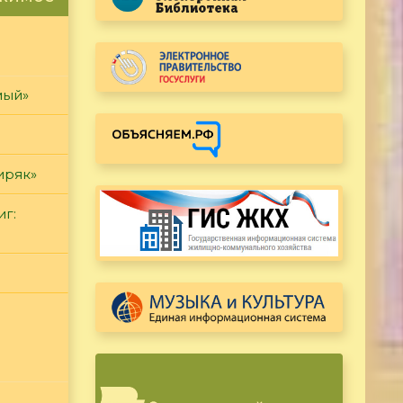
мый»
иряк»
иг: