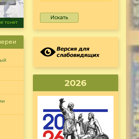
Искать
ammer
лереи
ный
2026
ии