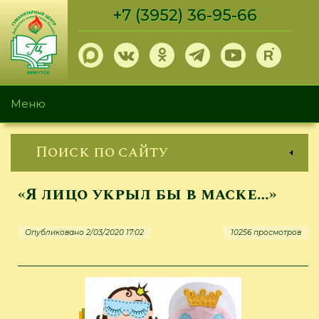
Перейти
+7 (3952) 36-95-66
к
основному
содержанию
Меню
Поиск по сайту
«Я лицо укрыл бы в маске…»
Опубликовано 2/03/2020 17:02
10256 просмотров