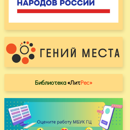
Библиотека
«Лит
Рес»