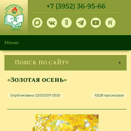
Перейти
+7 (3952) 36-95-66
к
основному
содержанию
Меню
Поиск по сайту
«Золотая осень»
Опубликовано 23/10/2017 05:50
10528 просмотров