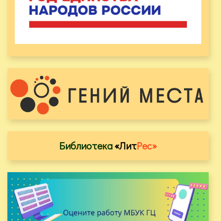
Библиотека
«Лит
Рес»