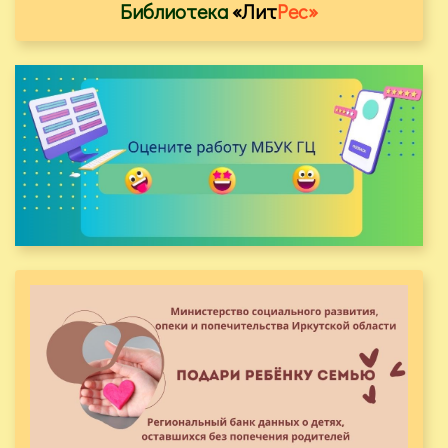
Библиотека
«Лит
Рес»