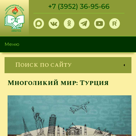
Перейти
+7 (3952) 36-95-66
к
основному
содержанию
Меню
Поиск по сайту
Многоликий мир: Турция