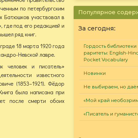
оченным по петербургским
Популярное соде
х Батюшков участвовал в
 где под его редакцией и
За сегодня:
ышел ряд книг.
граде 18 марта 1920 года
Гордость библиотеки 
раритеты: English-Hind
сандро-Невской лавре.
Pocket Vocabulary
к человек и писатель»
Новинки
ятельности известного
виче (1853–1921). Фёдор
Не выбираем, но даё
Книга была написана при
ет после смерти обоих
«Мой край необозри
«Писатель и гуманист