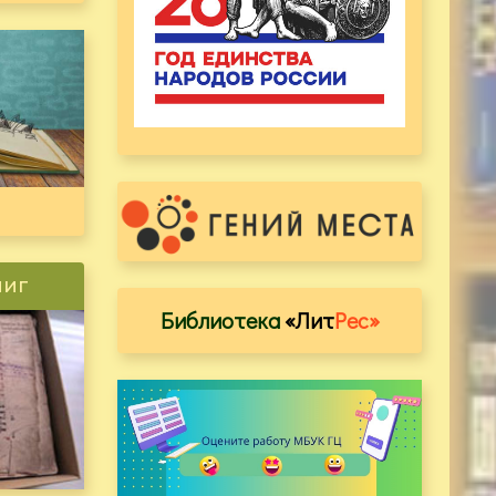
ниг
Библиотека
«Лит
Рес»