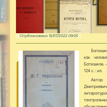
Опубликовано 15/07/2022 09:05
Батюшко
как челов
Батюшков. –
124 с. : ил.
Автор
Дмитриевич
литератур
театральн
общественн