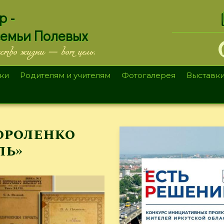
.
р -
семьи Полевых
ество жизни — вот цель.
ки
Родителям и учителям
Фотогалерея
Выставк
Короленко
ль»