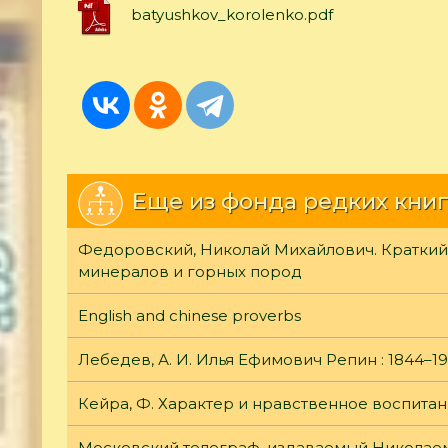
batyushkov_korolenko.pdf
Еще из фонда редких книг
Федоровский, Николай Михайлович. Краткий
минералов и горных пород
English and chinese proverbs
Лебедев, А. И. Илья Ефимович Репин : 1844–1
Кейра, Ф. Характер и нравственное воспита
Московский телеграф, издаваемый Николаем