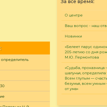
За все время:
О центре
Ваш вопрос - наш отв
Новинки
«Белеет парус одинок
:
205-летию со дня ро
М.Ю. Лермонтова
 определитель
«Судьба, проказница
шалунья, определила 
Всем глупым — счасть
безумья, всем умным
930
от ума»
ние
 Полевым: Ч. 9