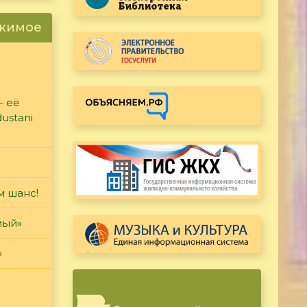
ржимое
- её
ustani
м шанс!
мый»
»