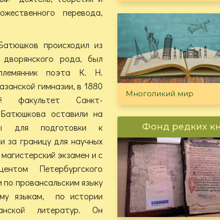
ожественного перевода,
Батюшков происходил из
 дворянского рода, был
племянник поэта К. Н.
азанской гимназии, в 1880
Многоликий мир
кий факультет Санкт-
 Батюшкова оставили на
ры для подготовки к
Фонд редких к
и за границу для научных
 магистерский экзамен и с
оцентом Петербургского
 по провансальским языку
ому языкам, по истории
панской литератур. Он