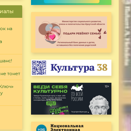
иалы
ок на
а
шанс!
 не тонет
«Ключ»
ду