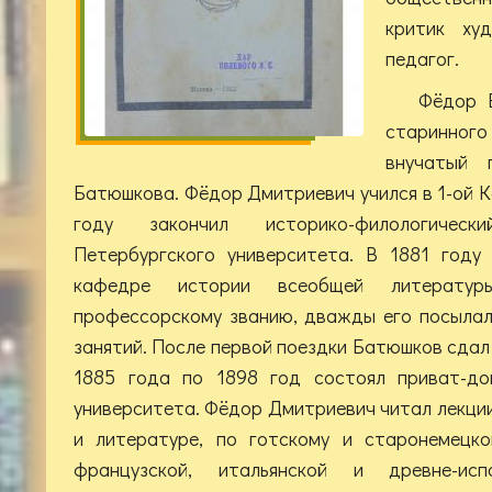
критик худ
педагог.
Фёдор 
старинного
внучатый 
Батюшкова. Фёдор Дмитриевич учился в 1-ой К
году закончил историко-филологичес
Петербургского университета. В 1881 году
кафедре истории всеобщей литерату
профессорскому званию, дважды его посылал
занятий. После первой поездки Батюшков сдал
1885 года по 1898 год состоял приват-д
университета. Фёдор Дмитриевич читал лекции
и литературе, по готскому и старонемецк
французской, итальянской и древне-ис