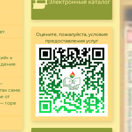
ет
Оцените, пожалуйста, условия
предоставления услуг
ий» к
ждения
 —
так сама:
е от
 — горе