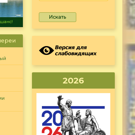
Искать
не тонет
лереи
ный
2026
ии