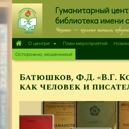
Перейти
Гуманитарный цент
к
основному
библиотека имени 
содержанию
Чтение — только начало, творч
О центре
План мероприятий
Новин
Осторожно, мошенники!
Батюшков, Ф.Д. «В.Г. 
как человек и писате