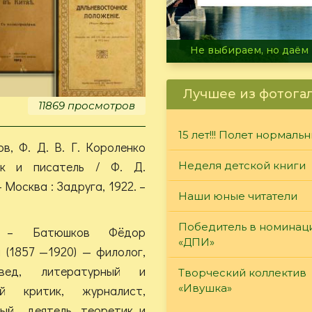
В огне не горит, в воде 
Лучшее из фотога
11869 просмотров
15 лет!!! Полет нормаль
в, Ф. Д. В. Г. Короленко
ек и писатель / Ф. Д.
Неделя детской книги
 Москва : Задруга, 1922. –
Наши юные читатели
Победитель в номинац
 – Батюшков Фёдор
«ДПИ»
 (1857 —1920) — филолог,
овед, литературный и
Творческий коллектив
«Ивушка»
ый критик, журналист,
ый деятель, теоретик и