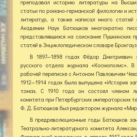
преподавал историю литературы на Высших
статьи по романо-германской филологии и ис
литератур, а также написал много статей 
Академии Наук Батюшков многократно писа
представлявшихся на соискание Пушкинских 
статей в Энциклопедическом словаре Брокгауз
В 1897—1898 годах Фёдор Дмитриевич 
русского отдела журнала «Космополис». В
рабочей переписке с Антоном Павловичем Чехо
1912—1914 годах была выпущена «История за
томах. С 1910 года он состоял членом ли
комитета при Петербургских императорских те
Ф. Д. Батюшков был редактором журнала «Мир
В предреволюционные годы Батюшков за
Театрально-литературного комитета Алексан
Февральской революции, в апреле 1917 года