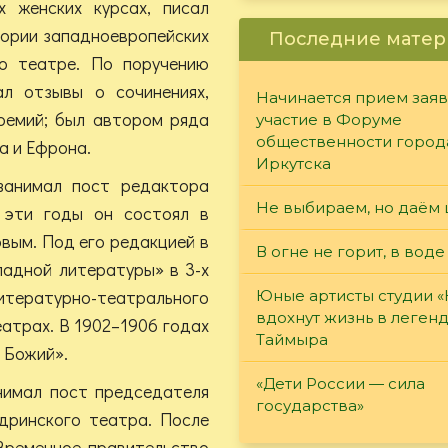
 женских курсах, писал
тории западноевропейских
Последние матер
о театре. По поручению
л отзывы о сочинениях,
Начинается прием заяв
премий; был автором ряда
участие в Форуме
общественности город
а и Ефрона.
Иркутска
занимал пост редактора
Не выбираем, но даём 
 эти годы он состоял в
вым. Под его редакцией в
В огне не горит, в воде
падной литературы» в 3-х
тературно-театрального
Юные артисты студии 
вдохнут жизнь в леген
атрах. В 1902–1906 годах
Таймыра
 Божий».
«Дети России — сила
нимал пост председателя
государства»
дринского театра. После
 Временное правительство