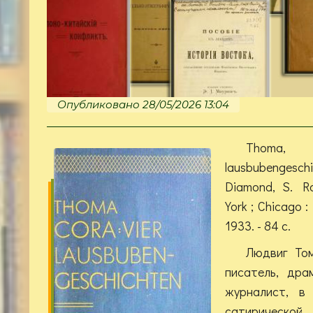
Опубликовано 28/05/2026 13:04
Thoma, 
lausbubengeschi
Diamond, S. R
York ; Chicago 
1933. - 84 с.
Людвиг Том
писатель, дра
журналист, в
сатирическо