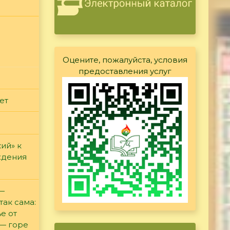
Оцените, пожалуйста, условия
предоставления услуг
ет
ий» к
ждения
 —
так сама:
е от
 — горе