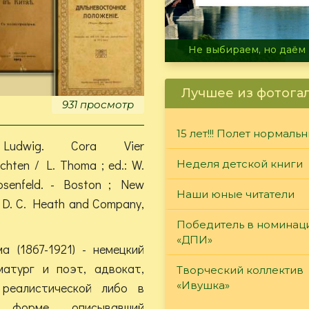
В огне не горит, в воде 
Лучшее из фотога
931 просмотр
15 лет!!! Полет нормаль
Ludwig. Cora Vier
chten / L. Thoma ; ed.: W.
Неделя детской книги
osenfeld. - Boston ; New
Наши юные читатели
: D. C. Heath and Company,
Победитель в номинац
«ДПИ»
а (1867-1921) - немецкий
матург и поэт, адвокат,
Творческий коллектив
«Ивушка»
 реалистической либо в
й форме описывавший