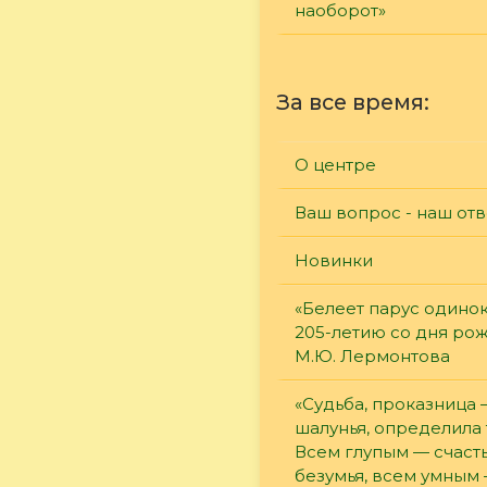
наоборот»
За все время:
О центре
Ваш вопрос - наш отв
Новинки
«Белеет парус одинок
205-летию со дня ро
М.Ю. Лермонтова
«Судьба, проказница
шалунья, определила 
Всем глупым — счасть
безумья, всем умным