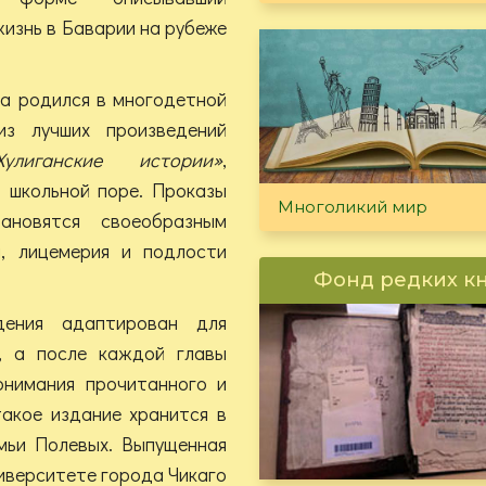
изнь в Баварии на рубеже
а родился в многодетной
из лучших произведений
Хулиганские истории»
,
о школьной поре. Проказы
Многоликий мир
ановятся своеобразным
и, лицемерия и подлости
Фонд редких к
дения адаптирован для
, а после каждой главы
онимания прочитанного и
такое издание хранится в
мьи Полевых. Выпущенная
ниверситете города Чикаго