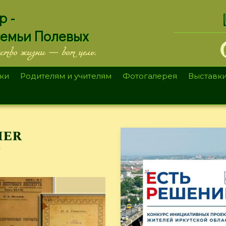
.
р -
семьи Полевых
ество жизни — вот цель.
ки
Родителям и учителям
Фотогалерея
Выставк
ier
n