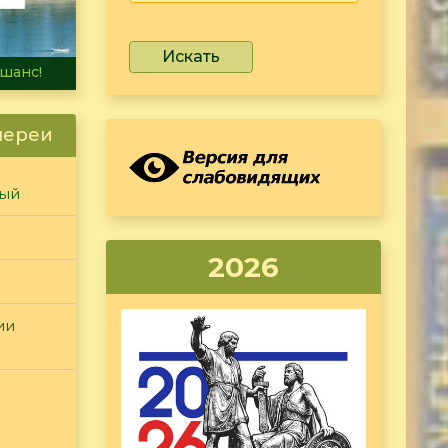
Искать
не тонет
лереи
ный
2026
ии