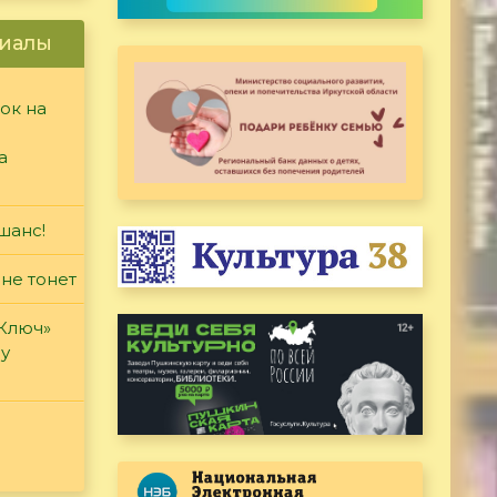
иалы
ок на
а
шанс!
 не тонет
«Ключ»
ду