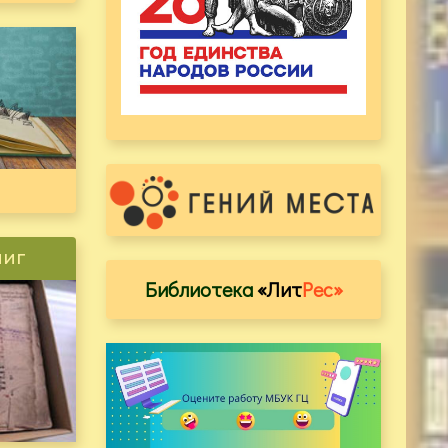
ниг
Библиотека
«Лит
Рес»