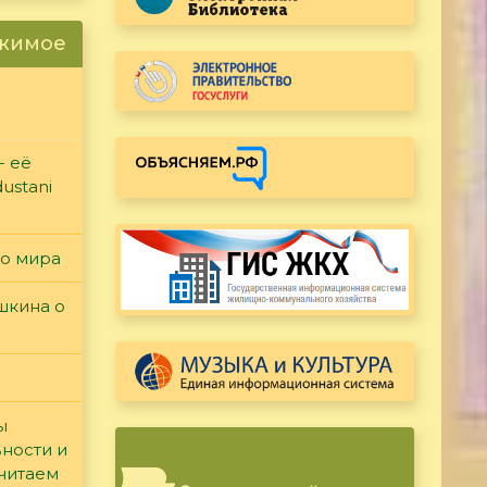
ржимое
- её
ustani
го мира
ушкина о
ы
вности и
считаем