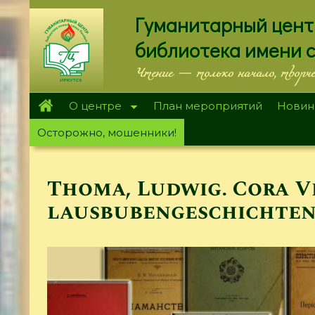
Перейти
Гуманитарный цент
к
основному
библиотека имени 
содержанию
Чтение — только начало, творч
О центре
План мероприятий
Новин
Осторожно, мошенники!
Thoma, Ludwig. Cora V
lausbubengeschichte