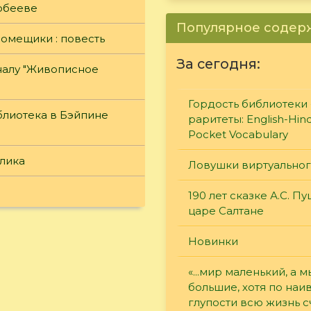
обееве
Популярное соде
помещики : повесть
За сегодня:
налу "Живописное
Гордость библиотеки 
иблиотека в Бэйпине
раритеты: English-Hind
Pocket Vocabulary
блика
Ловушки виртуально
190 лет сказке А.С. П
царе Салтане
Новинки
«...мир маленький, а м
большие, хотя по наи
глупости всю жизнь 