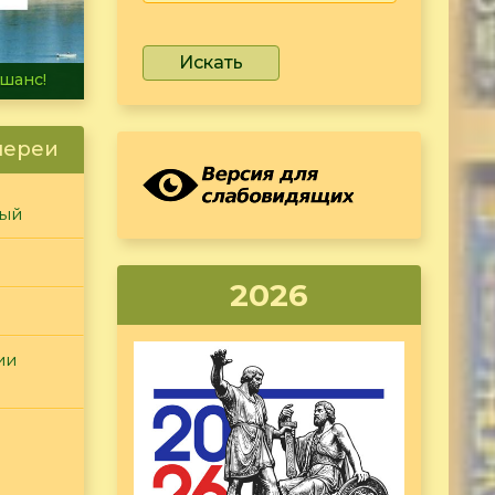
Искать
не тонет
лереи
ный
2026
ии