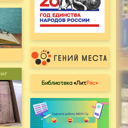
ниг
Библиотека
«Лит
Рес»