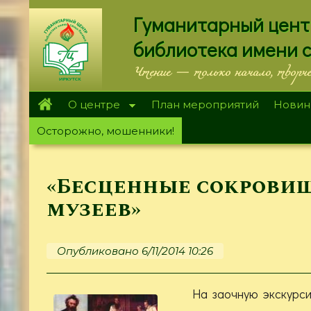
Перейти
Гуманитарный цент
к
основному
библиотека имени 
содержанию
Чтение — только начало, творч
О центре
План мероприятий
Новин
Осторожно, мошенники!
«Бесценные сокровищ
музеев»
Опубликовано 6/11/2014 10:26
На заочную экскурс