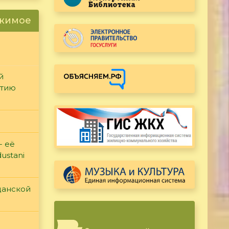
ржимое
й
етию
- её
ustani
данской