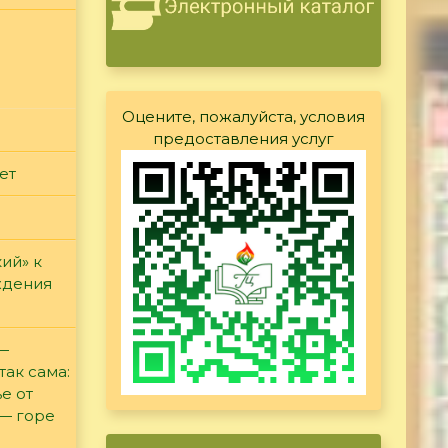
Оцените, пожалуйста, условия
предоставления услуг
ет
ий» к
ждения
 —
так сама:
е от
 — горе