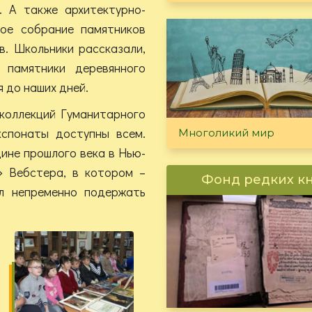
. А также архитектурно-
ное собрание памятников
в. Школьники рассказали,
памятники деревянного
 до наших дней.
 коллекций Гуманитарного
кспонаты доступны всем.
Многоликий мир
ине прошлого века в Нью-
» Вебстера, в котором –
Фонд редких к
л непременно подержать