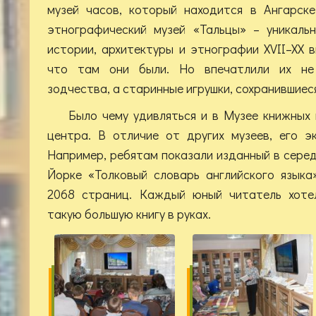
музей часов, который находится в Ангарске
этнографический музей «Тальцы» – уникаль
истории, архитектуры и этнографии XVII–XX в
что там они были. Но впечатлили их не 
зодчества, а старинные игрушки, сохранившиеся
Было чему удивляться и в Музее книжных
центра. В отличие от других музеев, его э
Например, ребятам показали изданный в серед
Йорке «Толковый словарь английского языка
2068 страниц. Каждый юный читатель хоте
такую большую книгу в руках.