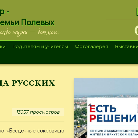
.
р -
семьи Полевых
ество жизни — вот цель.
ки
Родителям и учителям
Фотогалерея
Выставк
а русских
13057 просмотров
ию «Бесценные сокровища