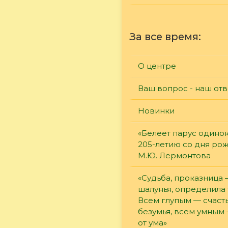
За все время:
О центре
Ваш вопрос - наш отв
Новинки
«Белеет парус одинок
205-летию со дня ро
М.Ю. Лермонтова
«Судьба, проказница
шалунья, определила 
Всем глупым — счасть
безумья, всем умным
от ума»