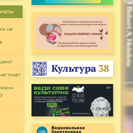
иалы
ок на
а
шанс!
 не тонет
«Ключ»
ду