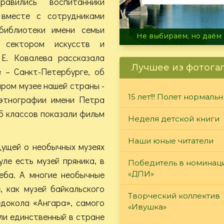
равились воспитанники
месте с сотрудниками
библиотеки имени семьи
В огне не горит, в воде 
 сектором искусств и
Е. Ковалева рассказала
Лучшее из фотога
 – Санкт-Петербурге, об
ром музее нашей страны -
15 лет!!! Полет нормаль
этнографии имени Петра
5 классов показали фильм
Неделя детской книги
Наши юные читатели
дущей о необычных музеях
уле есть музей пряника, в
Победитель в номинац
леба. А многие необычные
«ДПИ»
, как музей байкальского
Творческий коллектив
докола «Ангара», самого
«Ивушка»
Или единственный в стране