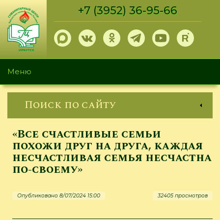
Перейти
+7 (3952) 36-95-66
к
основному
содержанию
Меню
Поиск по сайту
«Все счастливые семьи
похожи друг на друга, каждая
несчастливая семья несчастна
по-своему»
Опубликовано 8/07/2024 15:00
32405 просмотров