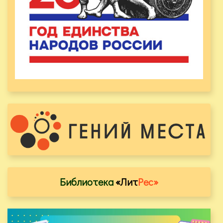
Библиотека
«Лит
Рес»