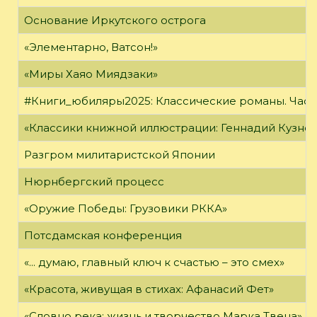
Основание Иркутского острога
«Элементарно, Ватсон!»
«Миры Хаяо Миядзаки»
#Книги_юбиляры2025: Классические романы. Часть
«Классики книжной иллюстрации: Геннадий Кузне
Разгром милитаристской Японии
Нюрнбергский процесс
«Оружие Победы: Грузовики РККА»
Потсдамская конференция
«... думаю, главный ключ к счастью – это смех»
«Красота, живущая в стихах: Афанасий Фет»
«Словно река: жизнь и творчество Марка Твена»