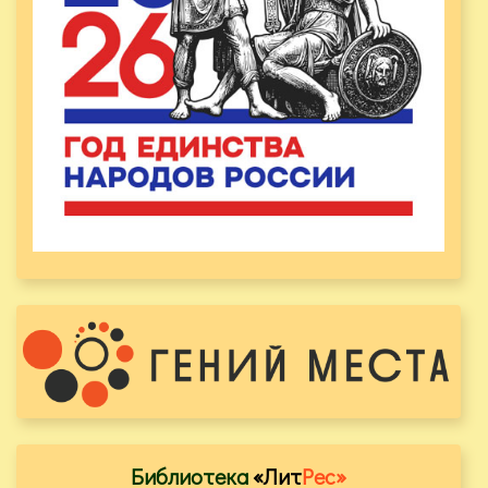
Библиотека
«Лит
Рес»