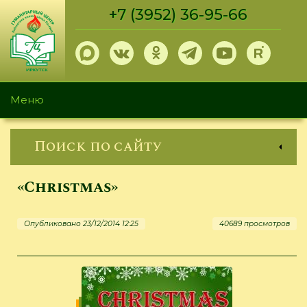
Перейти
+7 (3952) 36-95-66
к
основному
содержанию
Меню
Поиск по сайту
«Christmas»
Опубликовано 23/12/2014 12:25
40689 просмотров