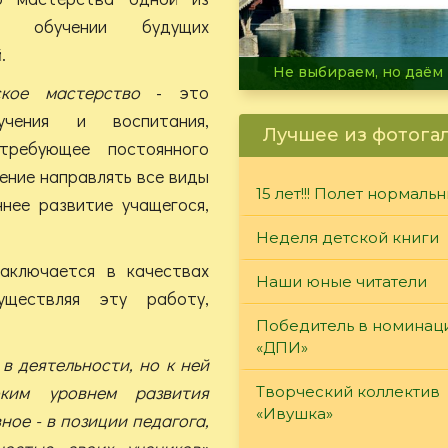
в обучении будущих
.
В огне не горит, в воде 
еское мастерство
- это
учения и воспитания,
Лучшее из фотога
требующее постоянного
ение направлять все виды
15 лет!!! Полет нормаль
нее развитие учащегося,
Неделя детской книги
заключается в качествах
Наши юные читатели
уществляя эту работу,
Победитель в номинац
«ДПИ»
в деятельности, но к ней
оким уровнем развития
Творческий коллектив
«Ивушка»
ное - в позиции педагога,
ностью своих учеников»