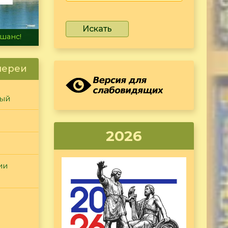
Искать
не тонет
лереи
ный
2026
ии