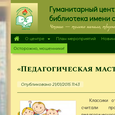
Перейти
Гуманитарный цент
к
основному
библиотека имени 
содержанию
Чтение — только начало, творч
О центре
План мероприятий
Новин
Осторожно, мошенники!
«Педагогическая мас
Опубликовано 21/01/2015 11:43
Классики о
считали про
педагогическо