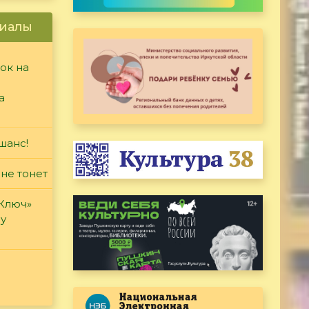
иалы
ок на
а
шанс!
 не тонет
«Ключ»
ду