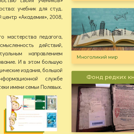
рства: учебник для студ.
ий центр «Академия», 2008,
го мастерства педагога,
смысленность действий,
туальным направлением
Многоликий мир
ование. И в этом большую
ические издания, большой
Фонд редких к
формационной службе
еки имени семьи Полевых.