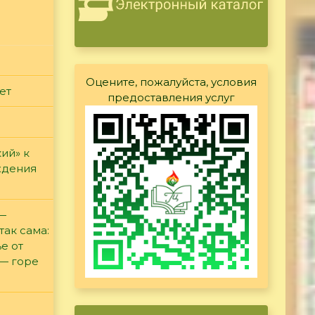
Оцените, пожалуйста, условия
ет
предоставления услуг
ий» к
ждения
 —
так сама:
е от
 — горе