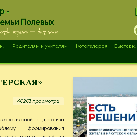
.
р -
семьи Полевых
ество жизни — вот цель.
ки
Родителям и учителям
Фотогалерея
Выставк
терская»
40263 просмотра
течественной педагогики
блему формирования
го мастерства одной из