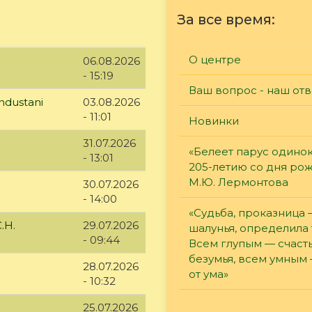
За все время:
О центре
06.08.2026
- 15:19
Ваш вопрос - наш отв
ndustani
03.08.2026
- 11:01
Новинки
31.07.2026
«Белеет парус одинок
- 13:01
205-летию со дня ро
М.Ю. Лермонтова
30.07.2026
- 14:00
«Судьба, проказница
.Н.
29.07.2026
шалунья, определила 
- 09:44
Всем глупым — счасть
безумья, всем умным
28.07.2026
от ума»
- 10:32
25.07.2026