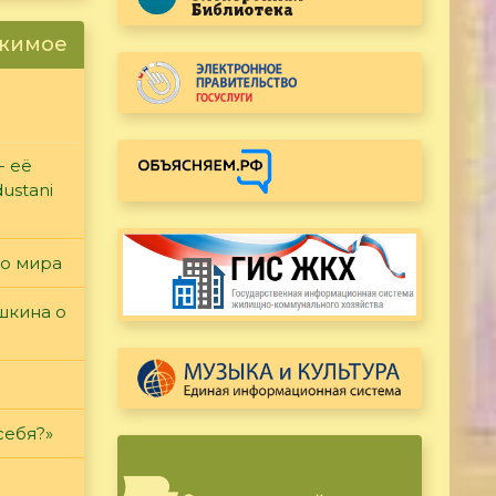
ржимое
- её
ustani
го мира
ушкина о
себя?»