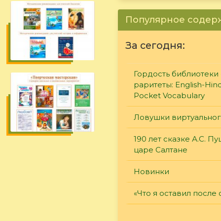
Популярное соде
За сегодня:
Гордость библиотеки 
раритеты: English-Hind
Pocket Vocabulary
Ловушки виртуально
190 лет сказке А.С. П
царе Салтане
Новинки
«Что я оставил после 