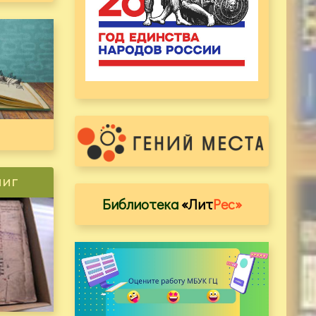
ниг
Библиотека
«Лит
Рес»