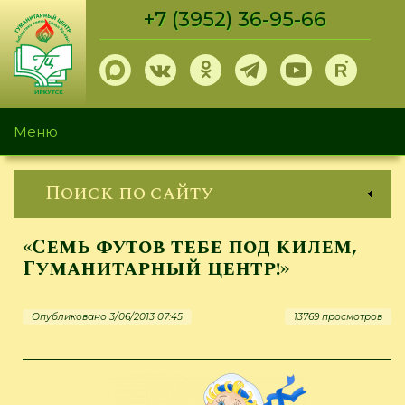
Перейти
+7 (3952) 36-95-66
к
основному
содержанию
Меню
Поиск по сайту
«Семь футов тебе под килем,
Гуманитарный центр!»
Опубликовано 3/06/2013 07:45
13769 просмотров