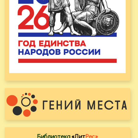
Библиотека
«Лит
Рес»