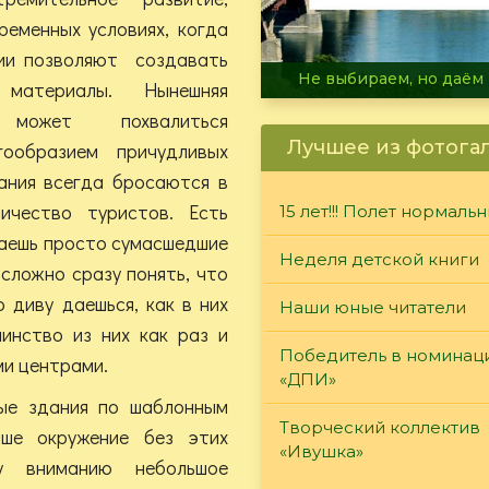
ременных условиях, когда
гии позволяют создавать
В огне не горит, в воде 
 материалы. Нынешняя
 может похвалиться
Лучшее из фотога
ообразием причудливых
ания всегда бросаются в
ичество туристов. Есть
15 лет!!! Полет нормаль
чаешь просто сумасшедшие
Неделя детской книги
 сложно сразу понять, что
 диву даешься, как в них
Наши юные читатели
инство из них как раз и
Победитель в номинац
и центрами.
«ДПИ»
ные здания по шаблонным
Творческий коллектив
ше окружение без этих
«Ивушка»
у вниманию небольшое