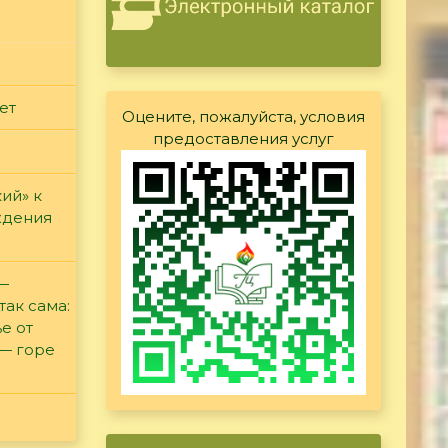
ет
Оцените, пожалуйста, условия
предоставления услуг
ий» к
ждения
 —
так сама:
е от
 — горе