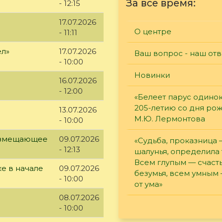
За все время:
- 12:15
17.07.2026
О центре
- 11:11
ел»
17.07.2026
Ваш вопрос - наш отв
- 10:00
Новинки
16.07.2026
- 12:00
«Белеет парус одинок
205-летию со дня ро
13.07.2026
М.Ю. Лермонтова
- 10:00
возмещающее
09.07.2026
«Судьба, проказница
- 12:13
шалунья, определила 
Всем глупым — счасть
е в начале
09.07.2026
безумья, всем умным
- 10:00
от ума»
08.07.2026
- 10:00