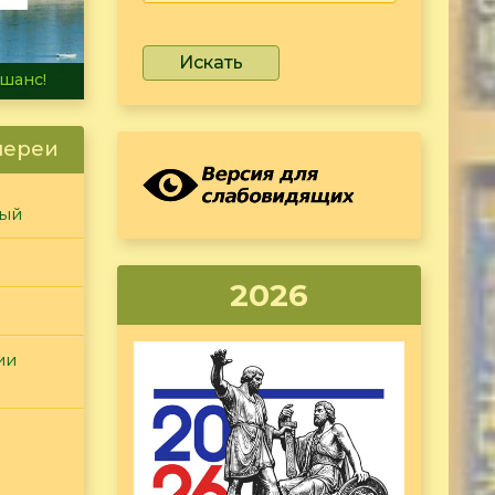
Искать
не тонет
лереи
ный
2026
ии