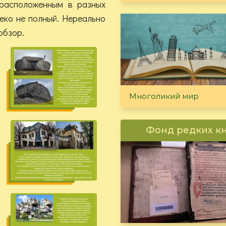
расположенным в разных
леко не полный. Нереально
обзор.
Многоликий мир
Фонд редких к