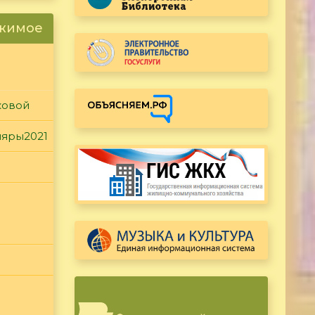
ржимое
ковой
ляры2021