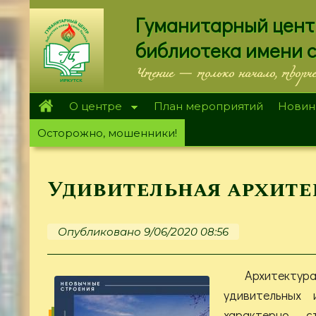
Перейти
Гуманитарный цент
к
основному
библиотека имени 
содержанию
Чтение — только начало, творч
О центре
План мероприятий
Новин
Осторожно, мошенники!
Удивительная архите
Опубликовано 9/06/2020 08:56
Архитектура
удивительных 
характерно ст