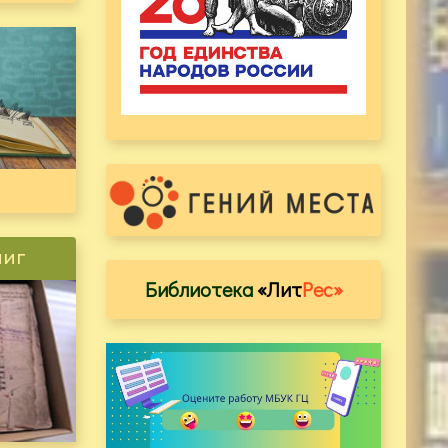
ниг
Библиотека
«Лит
Рес»