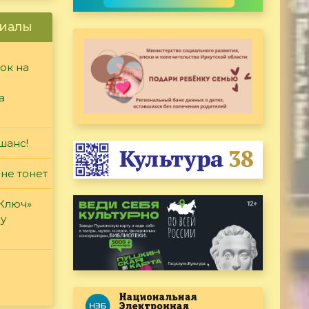
иалы
ок на
а
шанс!
 не тонет
«Ключ»
ду