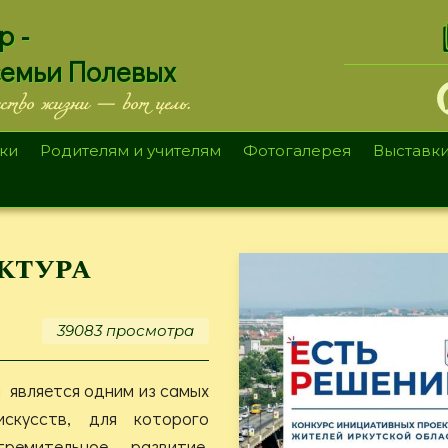
.
р -
семьи Полевых
ество жизни — вот цель.
ки
Родителям и учителям
Фотогалерея
Выставк
ктура
39083 просмотра
 является одним из самых
искусств, для которого
ремительное развитие,