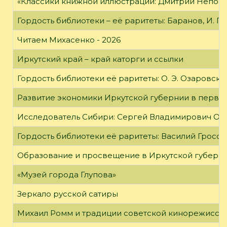
«Классики книжной иллюстрации: Дмитрий Непомн
Гордость библиотеки – её раритеты: Баранов, И. Г
Читаем Михасенко - 2026
Иркутский край – край каторги и ссылки
Гордость библиотеки её раритеты: О. Э. Озаровская 
Развитие экономики Иркутской губернии в первой
Исследователь Сибири: Сергей Владимирович Об
Гордость библиотеки её раритеты: Василий Гроссм
Образование и просвещение в Иркутской губернии
«Музей города Глупова»
Зеркало русской сатиры
Михаил Ромм и традиции советской кинорежиссу