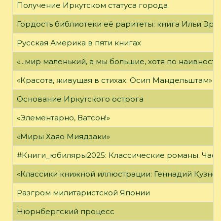
Получение Иркутском статуса города
Гордость библиотеки её раритеты: книга Ильи Эрен
Русская Америка в пяти книгах
«...мир маленький, а мы большие, хотя по наивност
«Красота, живущая в стихах: Осип Мандельштам»
Основание Иркутского острога
«Элементарно, Ватсон!»
«Миры Хаяо Миядзаки»
#Книги_юбиляры2025: Классические романы. Часть
«Классики книжной иллюстрации: Геннадий Кузне
Разгром милитаристской Японии
Нюрнбергский процесс