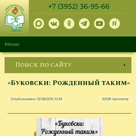
Перейти
+7 (3952) 36-95-66
к
основному
содержанию
Меню
Поиск по сайту
«Буковски: Рожденный таким»
Опубликовано 13/08/2015 10:39
50091 просмотр