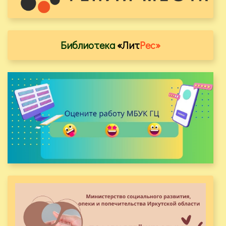
Библиотека
«Лит
Рес»